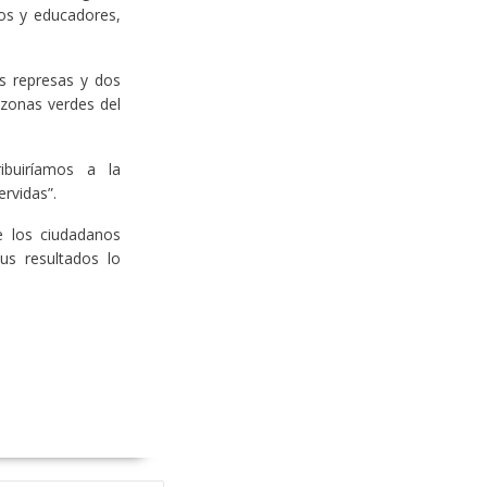
gos y educadores,
os represas y dos
 zonas verdes del
buiríamos a la
rvidas”.
e los ciudadanos
us resultados lo