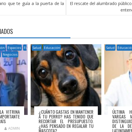
rio que te guía a la puerta de la
El rescate del alumbrado público,
enten
NADOS
ión
Espacios
Fi
Salud
Educación
Salud
Educació
a
Negocios
LA VITRINA
¿CUÁNTO GASTAS EN MANTENER
ÚLTIMA 
IMPORTANTE
A TU PERRO? HAS TENIDO QUE
VARGAS 
PAÍS
RECORTAR EL PRESUPUESTO.
DISTINGUI
¿HAS PENSADO EN REGALAR TU
DE LA DE
ADMIN
MASCOTA?
LATINOAME