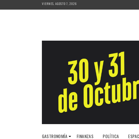
Saltar
VIERNES, AGOSTO 7, 2026
al
contenido
GASTRONOMÍA
FINANZAS
POLÍTICA
ESPAC