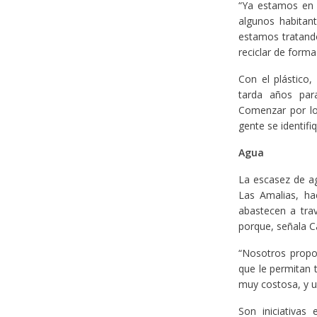
“Ya estamos en 
algunos habitan
estamos tratando
reciclar de form
Con el plástico,
tarda años par
Comenzar por lo
gente se identifi
Agua
La escasez de ag
Las Amalias, ha
abastecen a tra
porque, señala Ca
“Nosotros prop
que le permitan 
muy costosa, y u
Son iniciativas