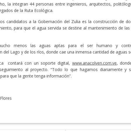
o, la integran 44 personas entre ingenieros, arquitectos, politólo
rgados de la Ruta Ecológica.
os candidatos a la Gobernación del Zulia es la construcción de d
miento, para que el agua servida se destine al mantenimiento de las
s mucho menos las aguas aptas para el ser humano y contri
 del Lago y de los ríos, donde cae una inmensa cantidad de aguas se
ca contará con un soporte digital,
www.anacolven.com.ve
, dond
seguimiento al proyecto. “Todo lo que hagamos diariamente y s
 para que la gente tenga información”.
 Flores