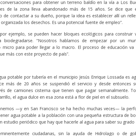
conversaciones para obtener un terreno baldío en la vía a Los Bu
tes de la zona lleva abandonado más de 15 años. Se dice que 
 de contactar a su dueño, porque la idea es establecer allí un relle
a organizada los desechos. Es una potencial fuente de empleo”.
 por ejemplo, se pueden hacer bloques ecológicos para construir 
a biodegradarse. “Nosotros hablamos de empezar por un munic
 micro para poder llegar a lo macro. El proceso de educación va a
que más con este proyecto de país”.
ua potable por tubería en el municipio Jesús Enrique Lossada es ag
ce más de 20 años se suspendió el servicio y desde entonces s
vés de camiones cisterna que tienen que pagar semanalmente. T
rrillo, el agua dulce en esa zona está a flor de piel en el subsuelo.
onemos —y en San Francisco se ha hecho muchas veces— la perfo
tener agua potable a la población con una pequeña estructura de 
n estudio periódico que hay que hacerle al agua para saber su grado d
 eminentemente ciudadanas, sin la ayuda de Hidrolago o de go