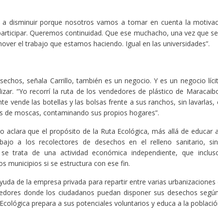
a a disminuir porque nosotros vamos a tomar en cuenta la motivac
rticipar. Queremos continuidad. Que ese muchacho, una vez que se
ver el trabajo que estamos haciendo. Igual en las universidades”.
esechos, señala Carrillo, también es un negocio. Y es un negocio líc
lizar. “Yo recorrí la ruta de los vendedores de plástico de Maracaib
ente vende las botellas y las bolsas frente a sus ranchos, sin lavarlas,
as de moscas, contaminando sus propios hogares”.
ano aclara que el propósito de la Ruta Ecológica, más allá de educar 
abajo a los recolectores de desechos en el relleno sanitario, sin
se trata de una actividad económica independiente, que inclus
s municipios si se estructura con ese fin.
uda de la empresa privada para repartir entre varias urbanizaciones
edores donde los ciudadanos puedan disponer sus desechos según s
Ecológica prepara a sus potenciales voluntarios y educa a la població