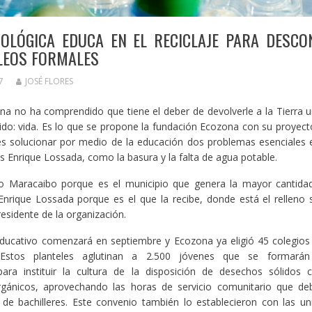
COLÓGICA EDUCA EN EL RECICLAJE PARA DESCO
LEOS FORMALES
7
JOSÉ FLORES
a no ha comprendido que tiene el deber de devolverle a la Tierra 
dido: vida. Es lo que se propone la fundación Ecozona con su proyect
s solucionar por medio de la educación dos problemas esenciales 
s Enrique Lossada, como la basura y la falta de agua potable.
 Maracaibo porque es el municipio que genera la mayor cantidad
Enrique Lossada porque es el que la recibe, donde está el relleno sa
presidente de la organización.
ducativo comenzará en septiembre y Ecozona ya eligió 45 colegios 
 Estos planteles aglutinan a 2.500 jóvenes que se formar
para instituir la cultura de la disposición de desechos sólidos c
rgánicos, aprovechando las horas de servicio comunitario que de
o de bachilleres. Este convenio también lo establecieron con las un