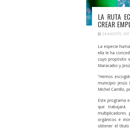
LA RUTA E
CREAR EMP
24 AGOSTO, 201
La especie human
ella le ha conce
cuyo propósito e
Maracaibo y Jesú
“Hemos escogido
municipio Jesús 
Michel Carrillo, 
Este programa e
que trabajará.
multiplicadores 
orgánicos e ino
obtener el títul