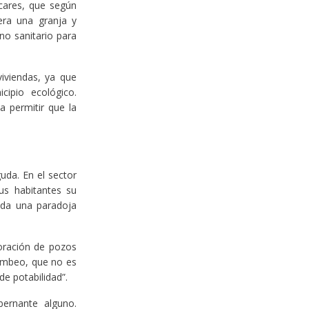
cares, que según
era una granja y
no sanitario para
viviendas, ya que
ipio ecológico.
 permitir que la
uda. En el sector
us habitantes su
oda una paradoja
ración de pozos
bombeo, que no es
e potabilidad”.
bernante alguno.