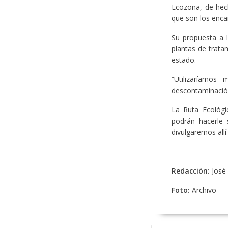
Ecozona, de hech
que son los enca
Su propuesta a l
plantas de trata
estado.
“Utilizaríamo
descontaminación
La Ruta Ecológi
podrán hacerle 
divulgaremos allí
Redacción:
José
Foto:
Archivo