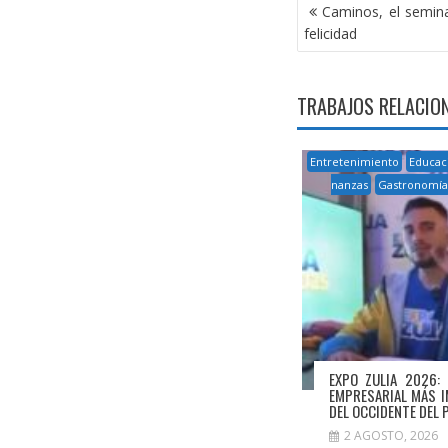
NAVEGACIÓN
Caminos, el semina
DE
felicidad
ENTRADAS
TRABAJOS RELACIO
Entretenimiento
Educac
nanzas
Gastronomí
EXPO ZULIA 2026: 
EMPRESARIAL MÁS 
DEL OCCIDENTE DEL 
2 AGOSTO, 2026