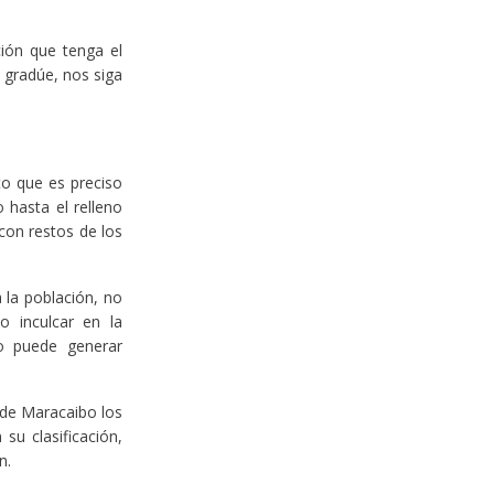
ión que tenga el
 gradúe, nos siga
ito que es preciso
o hasta el relleno
 con restos de los
a la población, no
o inculcar en la
o puede generar
 de Maracaibo los
u clasificación,
n.