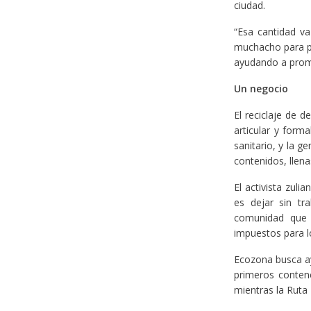
ciudad.
“Esa cantidad v
muchacho para pa
ayudando a promo
Un negocio
El reciclaje de d
articular y forma
sanitario, y la g
contenidos, llen
El activista zuli
es dejar sin tr
comunidad que 
impuestos para lo
Ecozona busca ay
primeros conten
mientras la Ruta 