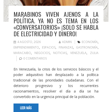
MARABINOS VIVEN AJENOS A LA
POLÍTICA. YA NO ES TEMA EN LOS
«CONVERSATORIOS» ¡SOLO SE HABLA
DE ELECTRICIDAD Y DINERO!
4 AGOSTO, 2026
ADMIN
ECONOMÍA
,
EMPRENDIMIENTO
,
ESPACIOS
,
FINANZAS
,
GASTRONOMÍA
,
MARACAIBO
,
NEGOCIOS
,
NOTICIAS
,
VENEZUELA
,
ZULIA
0 COMENTARIOS
En Venezuela, la crisis de los servicios básicos y el
poder adquisitivo han desplazado a la política
tradicional de las prioridades ciudadanas. Con el
deterioro progresivo y los recurrentes
racionamientos, resolver el día a día se ha
convertido en la urgencia principal de la población.
LEER MÁS