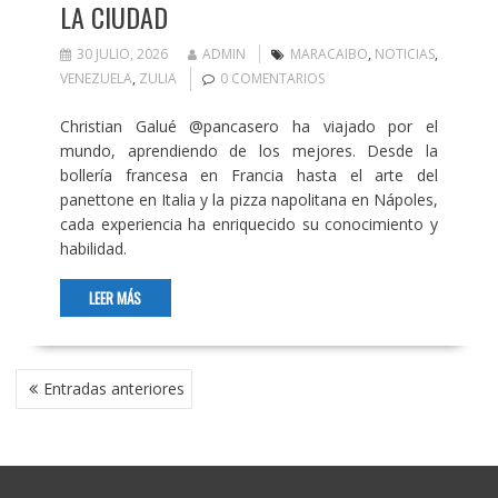
LA CIUDAD
30 JULIO, 2026
ADMIN
MARACAIBO
,
NOTICIAS
,
VENEZUELA
,
ZULIA
0 COMENTARIOS
Christian Galué @pancasero ha viajado por el
mundo, aprendiendo de los mejores. Desde la
bollería francesa en Francia hasta el arte del
panettone en Italia y la pizza napolitana en Nápoles,
cada experiencia ha enriquecido su conocimiento y
habilidad.
LEER MÁS
NAVEGACIÓN
Entradas anteriores
DE
ENTRADAS