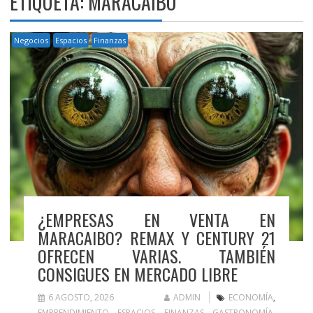
ETIQUETA:
MARACAIBO
Negocios
Espacios
Finanzas
¿EMPRESAS EN VENTA EN
MARACAIBO? REMAX Y CENTURY 21
OFRECEN VARIAS. TAMBIÉN
CONSIGUES EN MERCADO LIBRE
6 AGOSTO, 2026
ADMIN
ECONOMÍA
,
EMPRENDIMIENTO
,
ESPACIOS
,
FINANZAS
,
GASTRONOMÍA
,