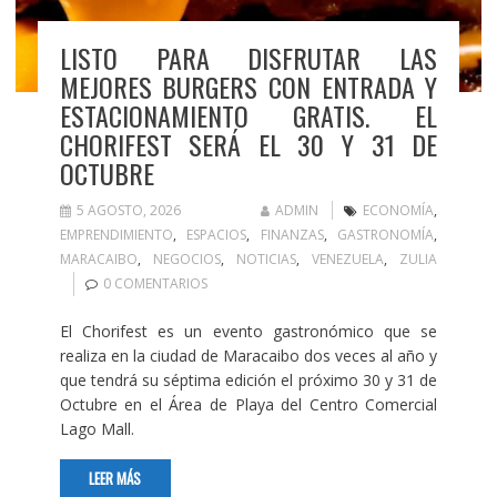
LISTO PARA DISFRUTAR LAS
MEJORES BURGERS CON ENTRADA Y
ESTACIONAMIENTO GRATIS. EL
CHORIFEST SERÁ EL 30 Y 31 DE
OCTUBRE
5 AGOSTO, 2026
ADMIN
ECONOMÍA
,
EMPRENDIMIENTO
,
ESPACIOS
,
FINANZAS
,
GASTRONOMÍA
,
MARACAIBO
,
NEGOCIOS
,
NOTICIAS
,
VENEZUELA
,
ZULIA
0 COMENTARIOS
El Chorifest es un evento gastronómico que se
realiza en la ciudad de Maracaibo dos veces al año y
que tendrá su séptima edición el próximo 30 y 31 de
Octubre en el Área de Playa del Centro Comercial
Lago Mall.
LEER MÁS