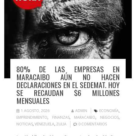
80% DE LAS EMPRESAS EN
MARACAIBO AÚN NO HACEN
DECLARACIONES EN EL SEDEMAT. HOY
SE RECAUDAN $6 MILLONES
MENSUALES
1 AGOSTO, 2026
ADMIN
ECONOMÍA
,
EMPRENDIMIENTO
,
FINANZAS
,
MARACAIBO
,
NEGOCIOS
,
NOTICIAS
,
VENEZUELA
,
ZULIA
0 COMENTARIOS