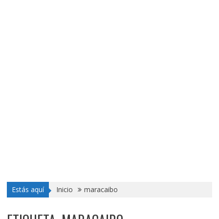
Estás aquí
Inicio
maracaibo