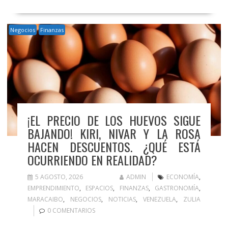
Negocios
Finanzas
¡EL PRECIO DE LOS HUEVOS SIGUE
BAJANDO! KIRI, NIVAR Y LA ROSA
HACEN DESCUENTOS. ¿QUÉ ESTÁ
OCURRIENDO EN REALIDAD?
5 AGOSTO, 2026
ADMIN
ECONOMÍA
,
EMPRENDIMIENTO
,
ESPACIOS
,
FINANZAS
,
GASTRONOMÍA
,
MARACAIBO
,
NEGOCIOS
,
NOTICIAS
,
VENEZUELA
,
ZULIA
0 COMENTARIOS