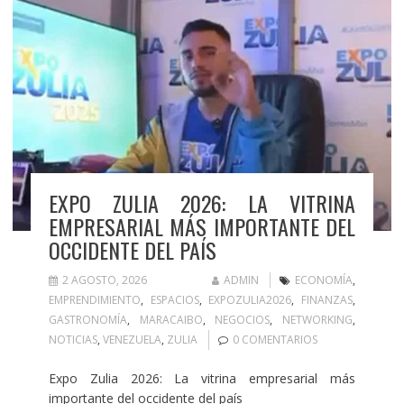
EXPO ZULIA 2026: LA VITRINA
EMPRESARIAL MÁS IMPORTANTE DEL
OCCIDENTE DEL PAÍS
2 AGOSTO, 2026
ADMIN
ECONOMÍA
,
EMPRENDIMIENTO
,
ESPACIOS
,
EXPOZULIA2026
,
FINANZAS
,
GASTRONOMÍA
,
MARACAIBO
,
NEGOCIOS
,
NETWORKING
,
NOTICIAS
,
VENEZUELA
,
ZULIA
0 COMENTARIOS
Expo Zulia 2026: La vitrina empresarial más
importante del occidente del país