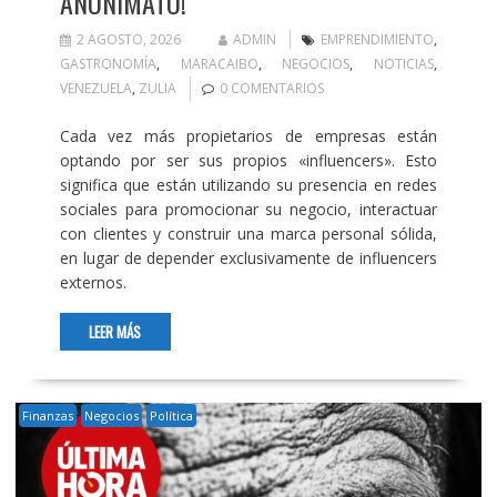
ANONIMATO!
2 AGOSTO, 2026
ADMIN
EMPRENDIMIENTO
,
GASTRONOMÍA
,
MARACAIBO
,
NEGOCIOS
,
NOTICIAS
,
VENEZUELA
,
ZULIA
0 COMENTARIOS
Cada vez más propietarios de empresas están
optando por ser sus propios «influencers». Esto
significa que están utilizando su presencia en redes
sociales para promocionar su negocio, interactuar
con clientes y construir una marca personal sólida,
en lugar de depender exclusivamente de influencers
externos.
LEER MÁS
Finanzas
Negocios
Política