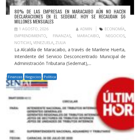
80% DE LAS EMPRESAS EN MARACAIBO AÚN NO HACEN
DECLARACIONES EN EL SEDEMAT. HOY SE RECAUDAN $6
MILLONES MENSUALES
1 AGOSTO, 2026
ADMIN
ECONOMÍA
,
EMPRENDIMIENTO
,
FINANZAS
,
MARACAIBO
,
NEGOCIOS
,
NOTICIAS
,
VENEZUELA
,
ZULIA
La Alcaldía de Maracaibo, a través de Marilene Huerta,
Intendente del Servicio Desconcentrado Municipal de
Administración Tributaria (Sedemat),...
Finanzas
Negocios
Política