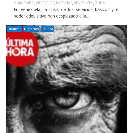
MARACAIBO
,
NEGOCIOS
,
NOTICIAS
,
VENEZUELA
,
ZULIA
En Venezuela, la crisis de los servicios básicos y el
poder adquisitivo han desplazado a la...
Finanzas
Negocios
Política