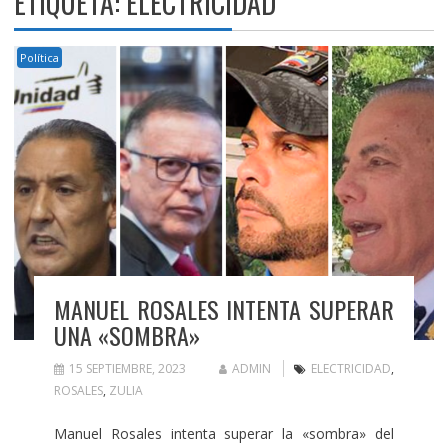
ETIQUETA:
ELECTRICIDAD
Política
MANUEL ROSALES INTENTA SUPERAR
UNA «SOMBRA»
15 SEPTIEMBRE, 2023
ADMIN
ELECTRICIDAD
,
ROSALES
,
ZULIA
Manuel Rosales intenta superar la «sombra» del