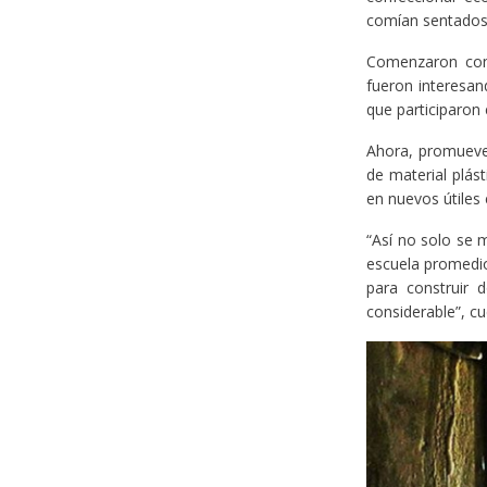
comían sentados 
Comenzaron con 
fueron interesan
que participaron 
Ahora, promueven
de material plás
en nuevos útiles
“Así no solo se 
escuela promedio
para construir 
considerable”, cu