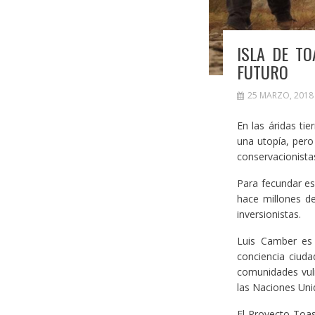
ISLA DE TO
FUTURO
25 MARZO, 2018
En las áridas ti
una utopía, pero
conservacionista
Para fecundar es
hace millones de 
inversionistas.
Luis Camber es 
conciencia ciuda
comunidades vuln
las Naciones Uni
El Proyecto Toas