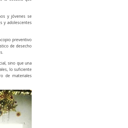
ños y jóvenes se
os y adolescentes
acopio preventivo
ástico de desecho
s.
ial, sino que una
es, lo suficiente
ro de materiales