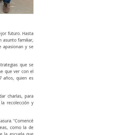
jor futuro. Hasta
n asunto familiar,
le apasionan y se
strategias que se
ne que ver con el
37 años, quien es
ar charlas, para
la recolección y
 basura. “Comencé
deas, como la de
e la escuela que