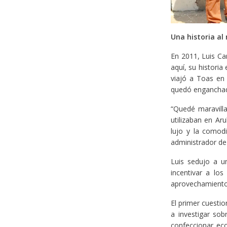
Una historia al 
En 2011, Luis Ca
aquí, su historia
viajó a Toas en 
quedó enganchado 
“Quedé maravilla
utilizaban en Ar
lujo y la comodi
administrador de
Luis sedujo a u
incentivar a lo
aprovechamiento
El primer cuesti
a investigar so
confeccionar ec