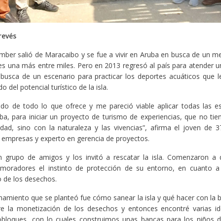
revés
mber salió de Maracaibo y se fue a vivir en Aruba en busca de un me
 es una más entre miles. Pero en 2013 regresó al país para atender u
busca de un escenario para practicar los deportes acuáticos que 
del potencial turístico de la isla.
do de todo lo que ofrece y me pareció viable aplicar todas las e
uba, para iniciar un proyecto de turismo de experiencias, que no tie
dad, sino con la naturaleza y las vivencias”, afirma el joven de 
 empresas y experto en gerencia de proyectos.
n grupo de amigos y los invitó a rescatar la isla. Comenzaron a d
s moradores el instinto de protección de su entorno, en cuanto a 
 de los desechos.
onamiento que se planteó fue cómo sanear la isla y qué hacer con la
bre la monetización de los desechos y entonces encontré varias i
obloques, con lo cuales construimos unas bancas para los niños d