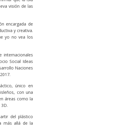
eva visión de las
ión encargada de
uctiva y creativa.
e yo no vea los
 internacionales
cio Social Ideas
sarrollo Naciones
 2017.
áctico, único en
 isleños, con una
 en áreas como la
s 3D.
rtir del plástico
a más allá de la