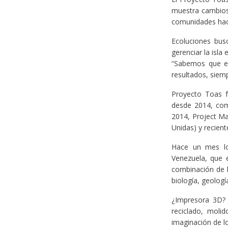
muestra cambios,
comunidades hac
Ecoluciones bus
gerenciar la isla
“Sabemos que e
resultados, siem
Proyecto Toas f
desde 2014, com
2014, Project Ma
Unidas) y recien
Hace un mes los
Venezuela, que e
combinación de h
biología, geologí
¿Impresora 3D? S
reciclado, moli
imaginación de l