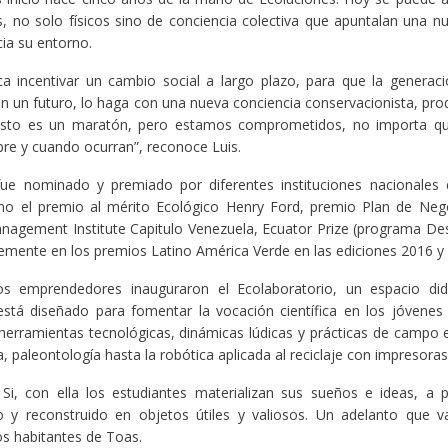
 no solo físicos sino de conciencia colectiva que apuntalan una nu
ia su entorno.
ca incentivar un cambio social a largo plazo, para que la generac
 en un futuro, lo haga con una nueva conciencia conservacionista, prod
sto es un maratón, pero estamos comprometidos, no importa qu
pre y cuando ocurran”, reconoce Luis.
ue nominado y premiado por diferentes instituciones nacionales e
o el premio al mérito Ecológico Henry Ford, premio Plan de Nego
nagement Institute Capitulo Venezuela, Ecuator Prize (programa De
temente en los premios Latino América Verde en las ediciones 2016 y
 emprendedores inauguraron el Ecolaboratorio, un espacio did
stá diseñado para fomentar la vocación científica en los jóvenes
erramientas tecnológicas, dinámicas lúdicas y prácticas de campo
a, paleontología hasta la robótica aplicada al reciclaje con impresora
i, con ella los estudiantes materializan sus sueños e ideas, a pa
do y reconstruido en objetos útiles y valiosos. Un adelanto que v
os habitantes de Toas.