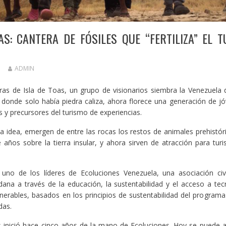
AS: CANTERA DE FÓSILES QUE “FERTILIZA” EL 
ADMIN
erras de Isla de Toas, un grupo de visionarios siembra la Venezuela 
 donde solo había piedra caliza, ahora florece una generación de jóv
s y precursores del turismo de experiencias.
a idea, emergen de entre las rocas los restos de animales prehistóri
años sobre la tierra insular, y ahora sirven de atracción para turis
uno de los líderes de Ecoluciones Venezuela, una asociación ci
dana a través de la educación, la sustentabilidad y el acceso a tec
erables, basados en los principios de sustentabilidad del programa
das.
 inició hace cinco años de la mano de Ecoluciones. Hoy se puede af