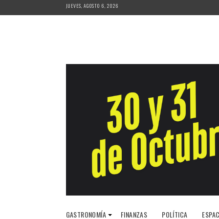
Saltar
JUEVES, AGOSTO 6, 2026
al
contenido
GASTRONOMÍA
FINANZAS
POLÍTICA
ESPAC