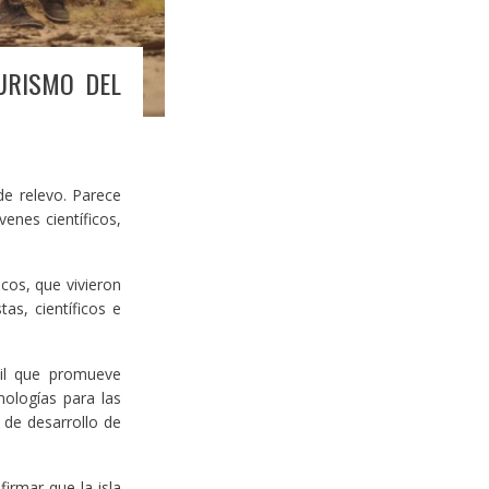
TURISMO DEL
de relevo. Parece
enes científicos,
cos, que vivieron
tas, científicos e
vil que promueve
nologías para las
 de desarrollo de
irmar que la isla