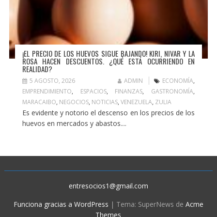
¡EL PRECIO DE LOS HUEVOS SIGUE BAJANDO! KIRI, NIVAR Y LA
ROSA HACEN DESCUENTOS. ¿QUÉ ESTÁ OCURRIENDO EN
REALIDAD?
5 AGOSTO, 2026
ADMIN
ECONOMÍA
,
EMPRENDIMIENTO
,
ESPACIOS
,
FINANZAS
,
GASTRONOMÍA
,
MARACAIBO
,
NEGOCIOS
,
NOTICIAS
,
VENEZUELA
,
ZULIA
Es evidente y notorio el descenso en los precios de los
huevos en mercados y abastos....
entresocios1@gmail.com
Funciona gracias a WordPress
|
Tema: SuperNews de
Acme
Themes