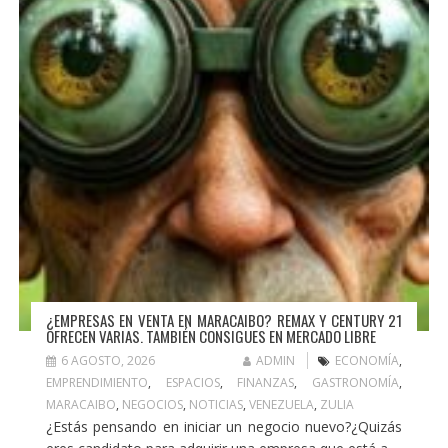
¿EMPRESAS EN VENTA EN MARACAIBO? REMAX Y CENTURY 21
OFRECEN VARIAS. TAMBIÉN CONSIGUES EN MERCADO LIBRE
6 AGOSTO, 2026
ADMIN
ECONOMÍA
,
EMPRENDIMIENTO
,
ESPACIOS
,
FINANZAS
,
GASTRONOMÍA
,
MARACAIBO
,
NEGOCIOS
,
NOTICIAS
,
VENEZUELA
,
ZULIA
¿Estás pensando en iniciar un negocio nuevo?¿Quizás