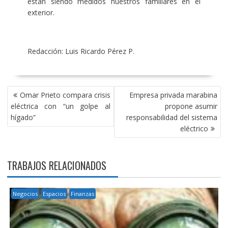
están siendo medidos nuestros familiares en el
exterior.
Redacción: Luis Ricardo Pérez P.
NAVEGACIÓN
Omar Prieto compara crisis
Empresa privada marabina
DE
eléctrica con “un golpe al
propone asumir
ENTRADAS
hígado”
responsabilidad del sistema
eléctrico
TRABAJOS RELACIONADOS
Negocios
Espacios
Finanzas