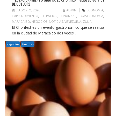
DE OCTUBRE
5 AGOSTO, 2026
ADMIN
ECONOMÍA
,
EMPRENDIMIENTO
,
ESPACIOS
,
FINANZAS
,
GASTRONOMÍA
,
MARACAIBO
,
NEGOCIOS
,
NOTICIAS
,
VENEZUELA
,
ZULIA
El Chorifest es un evento gastronómico que se realiza
en la ciudad de Maracaibo dos veces...
Negocios
Finanzas