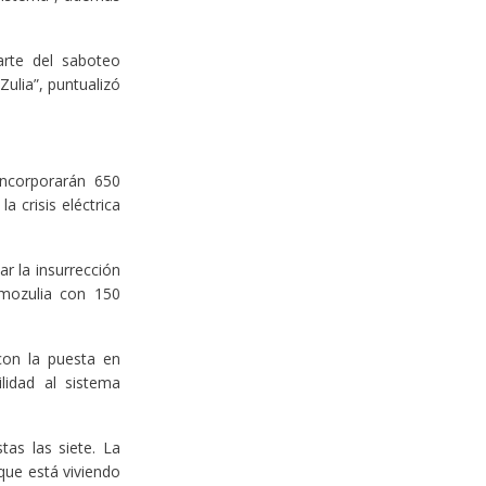
arte del saboteo
Zulia”, puntualizó
incorporarán 650
a crisis eléctrica
r la insurrección
rmozulia con 150
con la puesta en
lidad al sistema
tas las siete. La
 que está viviendo