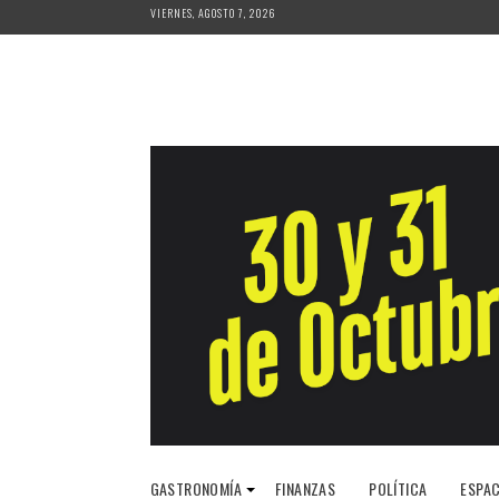
Saltar
VIERNES, AGOSTO 7, 2026
al
contenido
GASTRONOMÍA
FINANZAS
POLÍTICA
ESPAC