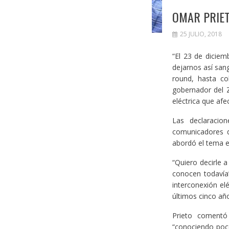
OMAR PRIET
25 JULIO, 2018
“El 23 de diciem
dejarnos así san
round, hasta co
gobernador del 
eléctrica que afe
Las declaracio
comunicadores d
abordó el tema e
“Quiero decirle 
conocen todavía”
interconexión el
últimos cinco añ
Prieto comentó
“conociendo poc