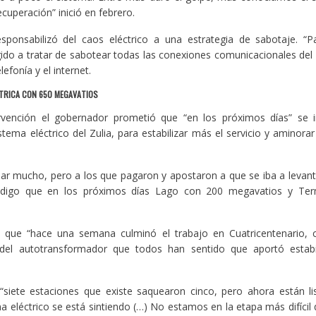
ecuperación” inició en febrero.
ponsabilizó del caos eléctrico a una estrategia de sabotaje. “P
igido a tratar de sabotear todas las conexiones comunicacionales del 
elefonía y el internet.
ÉCTRICA CON 650 MEGAVATIOS
rvención el gobernador prometió que “en los próximos días” se 
tema eléctrico del Zulia, para estabilizar más el servicio y aminorar l
ar mucho, pero a los que pagaron y apostaron a que se iba a levanta
s digo que en los próximos días Lago con 200 megavatios y Te
que “hace una semana culminó el trabajo en Cuatricentenario, 
del autotransformador que todos han sentido que aportó estabi
siete estaciones que existe saquearon cinco, pero ahora están lis
ma eléctrico se está sintiendo (…) No estamos en la etapa más difícil