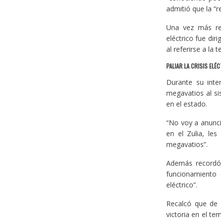
admitió que la “r
Una vez más res
eléctrico fue dir
al referirse a la t
PALIAR LA CRISIS EL
Durante su inte
megavatios al sis
en el estado.
“No voy a anunci
en el Zulia, le
megavatios”.
Además recordó 
funcionamiento 
eléctrico”.
Recalcó que de “
victoria en el te