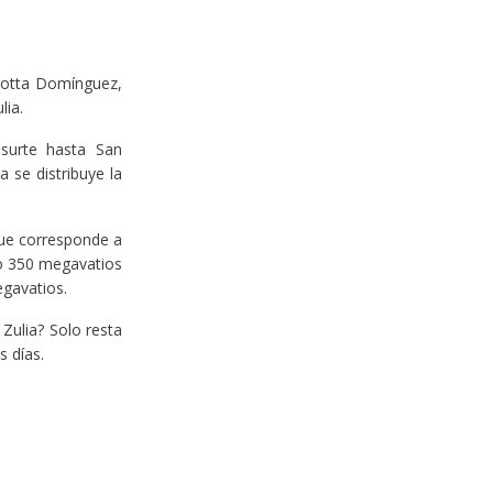
 Motta Domínguez,
lia.
 surte hasta San
a se distribuye la
que corresponde a
so 350 megavatios
egavatios.
 Zulia? Solo resta
s días.