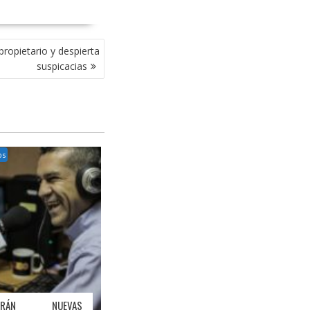
ropietario y despierta
suspicacias
os
ORARÁN NUEVAS