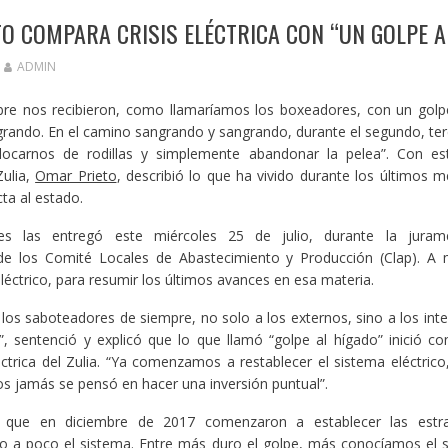
O COMPARA CRISIS ELÉCTRICA CON “UN GOLPE A
ADMIN
bre nos recibieron, como llamaríamos los boxeadores, con un golp
grando. En el camino sangrando y sangrando, durante el segundo, ter
locarnos de rodillas y simplemente abandonar la pelea”. Con est
Zulia,
Omar Prieto
, describió lo que ha vivido durante los últimos m
cta al estado.
nes las entregó este miércoles 25 de julio, durante la juram
e los Comité Locales de Abastecimiento y Producción (Clap). A 
léctrico, para resumir los últimos avances en esa materia.
a los saboteadores de siempre, no solo a los externos, sino a los int
, sentenció y explicó que lo que llamó “golpe al hígado” inició con
éctrica del Zulia. “Ya comenzamos a restablecer el sistema eléctrico
os jamás se pensó en hacer una inversión puntual”.
 que en diciembre de 2017 comenzaron a establecer las estra
o a poco el sistema. Entre más duro el golpe, más conocíamos el 