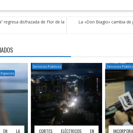
a” regresa disfrazada de Flor de la
La «Don Biagio» cambia de p
NADOS
Servicios Públicos
Servicios Públic
Espacios
Á EN LA
CORTES ELÉCTRICOS EN
INCORP