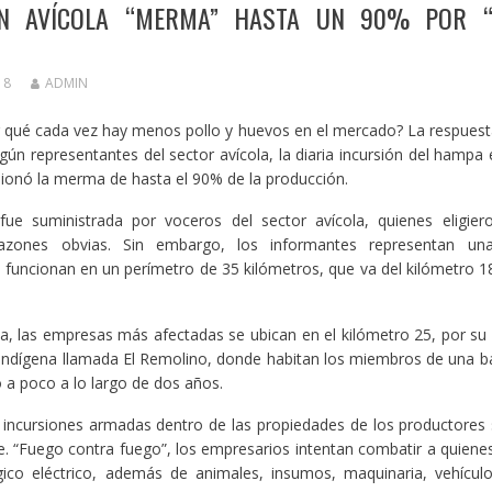
N AVÍCOLA “MERMA” HASTA UN 90% POR “
18
ADMIN
 qué cada vez hay menos pollo y huevos en el mercado? La respuest
ún representantes del sector avícola, la diaria incursión del hampa 
sionó la merma de hasta el 90% de la producción.
fue suministrada por voceros del sector avícola, quienes eligier
razones obvias. Sin embargo, los informantes representan u
 funcionan en un perímetro de 35 kilómetros, que va del kilómetro 18 
a, las empresas más afectadas se ubican en el kilómetro 25, por su
 indígena llamada El Remolino, donde habitan los miembros de una 
 a poco a lo largo de dos años.
 incursiones armadas dentro de las propiedades de los productores 
e. “Fuego contra fuego”, los empresarios intentan combatir a quiene
égico eléctrico, además de animales, insumos, maquinaria, vehícul