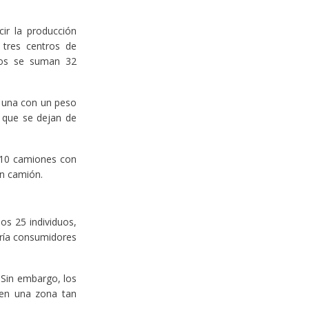
ir la producción
 tres centros de
leos se suman 32
da una con un peso
o que se dejan de
o 10 camiones con
un camión.
os 25 individuos,
oría consumidores
 Sin embargo, los
 en una zona tan