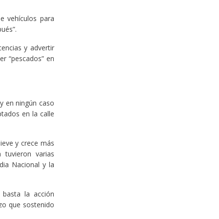
e vehículos para
pués”.
encias y advertir
ser “pescados” en
 y en ningún caso
tados en la calle
nieve y crece más
 tuvieron varias
dia Nacional y la
 basta la acción
rzo que sostenido