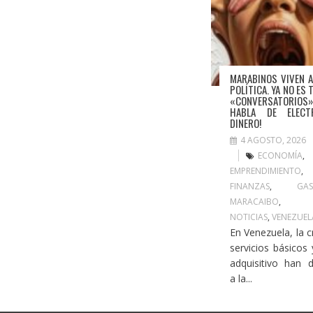
MARABINOS VIVEN A
POLÍTICA. YA NO ES 
«CONVERSATORIOS
HABLA DE ELECT
DINERO!
4 AGOSTO, 2026
ECONOMÍA
,
EMPRENDIMIENTO
FINANZAS
,
GA
MARACAIBO
NOTICIAS
,
VENEZUEL
En Venezuela, la cr
servicios básicos
adquisitivo han 
a la...