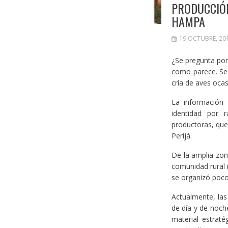
PRODUCCIÓ
HAMPA
19 OCTUBRE, 20
¿Se pregunta por
como parece. Seg
cría de aves oca
La información 
identidad por 
productoras, que
Perijá.
De la amplia zon
comunidad rural
se organizó poco
Actualmente, las
de día y de noch
material estrat