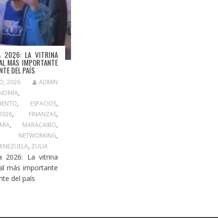
A 2026: LA VITRINA
AL MÁS IMPORTANTE
NTE DEL PAÍS
O, 2026
ADMIN
NOMÍA
,
IENTO
,
ESPACIOS
,
2026
,
FINANZAS
,
MÍA
,
MARACAIBO
,
,
NETWORKING
,
VENEZUELA
,
ZULIA
a 2026: La vitrina
al más importante
nte del país