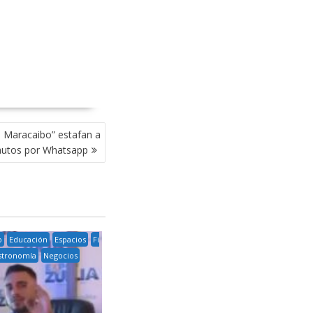
n Maracaibo” estafan a
autos por Whatsapp
o
Educación
Espacios
Fi
stronomía
Negocios