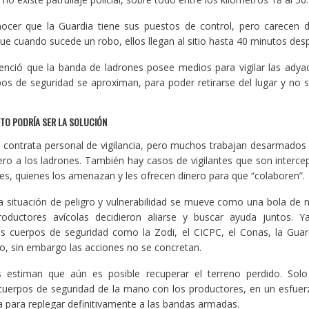
cer que la Guardia tiene sus puestos de control, pero carecen d
que cuando sucede un robo, ellos llegan al sitio hasta 40 minutos des
nció que la banda de ladrones posee medios para vigilar las adyac
os de seguridad se aproximan, para poder retirarse del lugar y no 
TO PODRÍA SER LA SOLUCIÓN
contrata personal de vigilancia, pero muchos trabajan desarmados
o a los ladrones. También hay casos de vigilantes que son intercep
les, quienes los amenazan y les ofrecen dinero para que “colaboren”.
la situación de peligro y vulnerabilidad se mueve como una bola de 
roductores avícolas decidieron aliarse y buscar ayuda juntos. Ya
s cuerpos de seguridad como la Zodi, el CICPC, el Conas, la Guar
do, sin embargo las acciones no se concretan.
 estiman que aún es posible recuperar el terreno perdido. Solo
cuerpos de seguridad de la mano con los productores, en un esfue
va para replegar definitivamente a las bandas armadas.