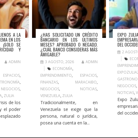
JENOS A LA
¿HAS SOLICITADO UN CRÉDITO
EXPO ZULI
TEMA EN LOS
BANCARIO EN LOS ÚLTIMOS
EMPRESARI
» ¡SOLO SE
MESES? APROBADO O NEGADO.
DEL OCCIDE
RICIDAD Y
¿CUÁL BANCO CONSIDERAS MÁS
2 AGOST
AMIGABLE?
ECO
ADMIN
3 AGOSTO, 2026
ADMIN
EMPRENDIM
ECONOMÍA
,
EXPOZULIA
,
ESPACIOS
,
EMPRENDIMIENTO
,
ESPACIOS
,
GASTRONO
STRONOMÍA
,
FINANZAS
,
MARACAIBO
,
NEGOCIOS
,
NEGOCIOS
,
NEGOCIOS
,
NOTICIAS
,
NOTICIAS
,
A
,
ZULIA
VENEZUELA
,
ZULIA
Expo Zuli
isis de los
Tradicionalmente, en
empresari
 y el poder
Venezuela se exige que la
del occide
desplazado
persona, natural o jurídica,
posea una cuenta en la...