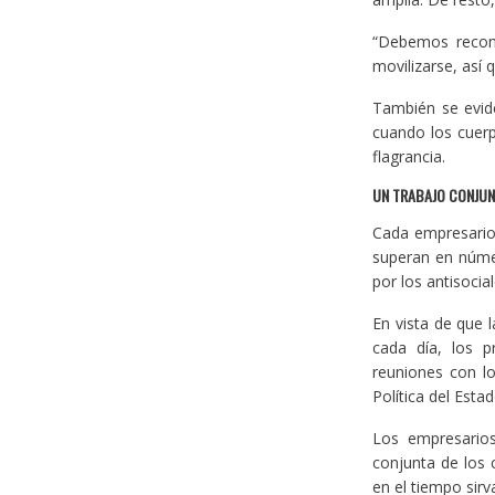
“Debemos recono
movilizarse, así 
También se evide
cuando los cuerp
flagrancia.
UN TRABAJO CONJUN
Cada empresario 
superan en númer
por los antisocia
En vista de que 
cada día, los p
reuniones con lo
Política del Esta
Los empresarios
conjunta de los 
en el tiempo sir