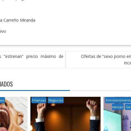
a Carreño Miranda
hivo
 “estrenan” precio máximo de
Ofertas de “sexo porno e
inc
NADOS
ios
Finanzas
Negocios
Entretenimient
nanzas
Ga