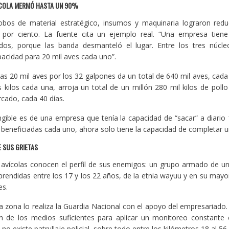
ÍCOLA MERMÓ HASTA UN 90%
obos de material estratégico, insumos y maquinaria lograron reduc
 por ciento. La fuente cita un ejemplo real. “Una empresa tiene
dos, porque las banda desmanteló el lugar. Entre los tres núc
acidad para 20 mil aves cada uno”.
 las 20 mil aves por los 32 galpones da un total de 640 mil aves, ca
kilos cada una, arroja un total de un millón 280 mil kilos de poll
rcado, cada 40 días.
gible es de una empresa que tenía la capacidad de “sacar” a diari
 beneficiadas cada uno, ahora solo tiene la capacidad de completar 
 SUS GRIETAS
avícolas conocen el perfil de sus enemigos: un grupo armado de un
endidas entre los 17 y los 22 años, de la etnia wayuu y en su may
es.
la zona lo realiza la Guardia Nacional con el apoyo del empresariado.
en de los medios suficientes para aplicar un monitoreo constante
 no existe patrullaje policial, sobre todo entre los kilómetros 18 al 56.