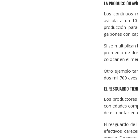
LA PRODUCCIÓN AV
Los continuos r
avícola a un 10
producción para
galpones con cap
Si se multiplican
promedio de dos 
colocar en el me
Otro ejemplo tan
dos mil 700 aves
EL RESGUARDO TIENE
Los productores 
con edades compr
de estupefacient
El resguardo de 
efectivos carec
amplia. De resto,