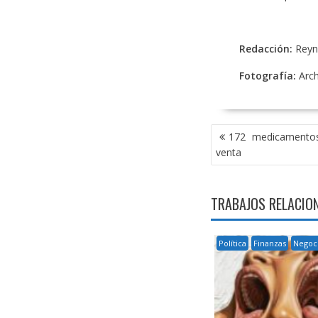
Redacción:
Reyn
Fotografía:
Arc
NAVEGACIÓN
172 medicamentos
DE
venta
ENTRADAS
TRABAJOS RELACIO
Política
Finanzas
Negoc