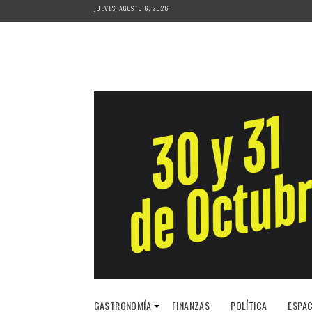
Saltar
JUEVES, AGOSTO 6, 2026
al
contenido
GASTRONOMÍA
FINANZAS
POLÍTICA
ESPAC