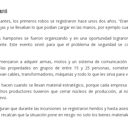
MUTÓ
antes, los primeros robos se registraron hace unos dos años. “Era
jas y se llevaban lo que podían cargar en las manos, por ejemplo cuat
s hampones se fueron organizando y en una oportunidad lograro
ante. Este evento sirvió para que el problema de seguridad se co
menzaron a adquirir armas, motos y un sistema de comunicación 
 las propiedades en grupos de entre 15 y 25 personas, someten
evan cables, transformadores, máquinas y todo lo que les sirva para v
 hacen cuando se llevan material estratégico, porque cada empresa
hos productores tuvieron que cerrar núcleos de producción, al n
evo.
uran que durante las incursiones se registraron heridos y hasta ases
recalcan que la situación pone en riesgo no solo los bienes materiale