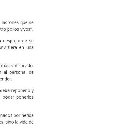
n ladrones que se
ro pollos vivos”.
n despojar de su
nvirtiera en una
más sofisticado.
 al personal de
ender.
 debe reponerlo y
o poder ponerlos
inados por herida
s, sino la vida de