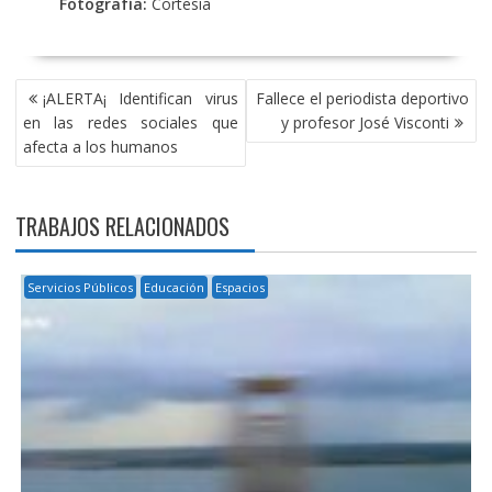
Fotografía:
Cortesía
NAVEGACIÓN
¡ALERTA¡ Identifican virus
Fallece el periodista deportivo
DE
en las redes sociales que
y profesor José Visconti
ENTRADAS
afecta a los humanos
TRABAJOS RELACIONADOS
Servicios Públicos
Educación
Espacios