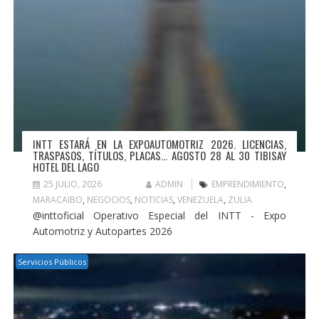
INTT ESTARÁ EN LA EXPOAUTOMOTRIZ 2026. LICENCIAS,
TRASPASOS, TÍTULOS, PLACAS… AGOSTO 28 AL 30 TIBISAY
HOTEL DEL LAGO
25 JULIO, 2026
ADMIN
EMPRENDIMIENTO
,
MARACAIBO
,
NEGOCIOS
,
NOTICIAS
,
VENEZUELA
,
ZULIA
@inttoficial Operativo Especial del INTT - Expo
Automotriz y Autopartes 2026
Servicios Públicos