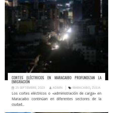
CORTES ELÉCTRICOS EN MARACAIBO PROFUNDIZAN LA
EMIGRACIÓN
25 SEPTIEMBRE, 2023
ADMIN
MARACAIBO
,
ZULIA
Los cortes eléctricos o «administración de carga» en
Maracaibo continúan en diferentes sectores de la
ciudad...