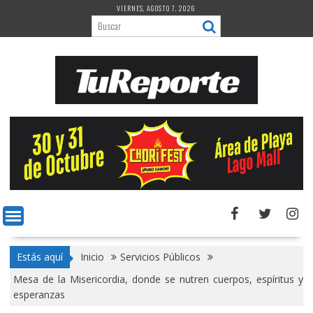
Saltar
VIERNES, AGOSTO 7, 2026
al
contenido
Estás aquí
Inicio
Servicios Públicos
Mesa de la Misericordia, donde se nutren cuerpos, espíritus y
esperanzas