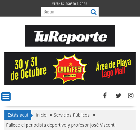
Saltar
VIERNES, AGOSTO 7, 2026
al
contenido
Estás aquí
Inicio
Servicios Públicos
Fallece el periodista deportivo y profesor José Visconti