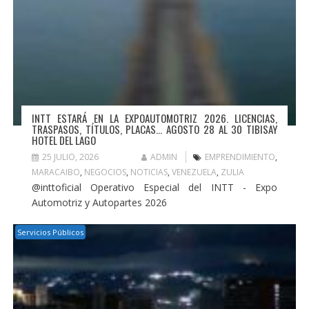
INTT ESTARÁ EN LA EXPOAUTOMOTRIZ 2026. LICENCIAS,
TRASPASOS, TÍTULOS, PLACAS… AGOSTO 28 AL 30 TIBISAY
HOTEL DEL LAGO
25 JULIO, 2026
ADMIN
EMPRENDIMIENTO
,
MARACAIBO
,
NEGOCIOS
,
NOTICIAS
,
VENEZUELA
,
ZULIA
@inttoficial Operativo Especial del INTT - Expo
Automotriz y Autopartes 2026
Servicios Públicos