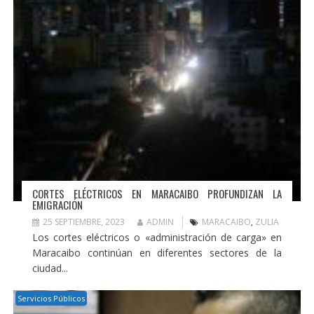
CORTES ELÉCTRICOS EN MARACAIBO PROFUNDIZAN LA
EMIGRACIÓN
25 SEPTIEMBRE, 2023
ADMIN
MARACAIBO
,
ZULIA
Los cortes eléctricos o «administración de carga» en
Maracaibo continúan en diferentes sectores de la
ciudad...
Servicios Públicos