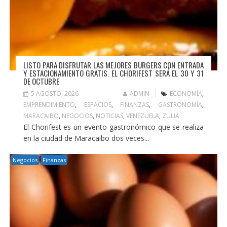
LISTO PARA DISFRUTAR LAS MEJORES BURGERS CON ENTRADA
Y ESTACIONAMIENTO GRATIS. EL CHORIFEST SERÁ EL 30 Y 31
DE OCTUBRE
5 AGOSTO, 2026
ADMIN
ECONOMÍA
,
EMPRENDIMIENTO
,
ESPACIOS
,
FINANZAS
,
GASTRONOMÍA
,
MARACAIBO
,
NEGOCIOS
,
NOTICIAS
,
VENEZUELA
,
ZULIA
El Chorifest es un evento gastronómico que se realiza
en la ciudad de Maracaibo dos veces...
Negocios
Finanzas