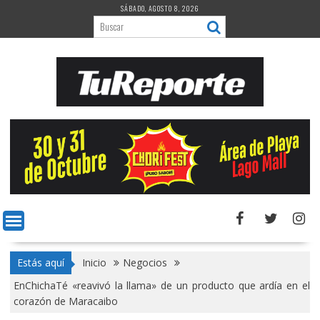
Saltar
SÁBADO, AGOSTO 8, 2026
al
contenido
Estás aquí
Inicio
Negocios
EnChichaTé «reavivó la llama» de un producto que ardía en el
corazón de Maracaibo