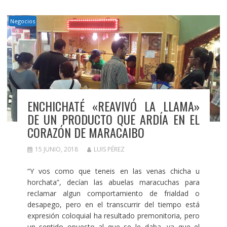
Negocios
ENCHICHATÉ «REAVIVÓ LA LLAMA»
DE UN PRODUCTO QUE ARDÍA EN EL
CORAZÓN DE MARACAIBO
15 JUNIO, 2018
LUIS PÉREZ
“Y vos como que teneis en las venas chicha u
horchata”, decían las abuelas maracuchas para
reclamar algun comportamiento de frialdad o
desapego, pero en el transcurrir del tiempo está
expresión coloquial ha resultado premonitoria, pero
un sentido opuesto al que se le daba, ya que el