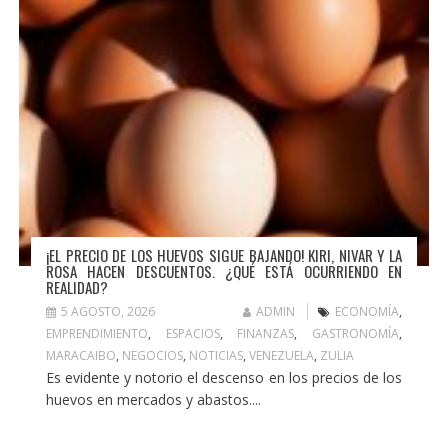
¡EL PRECIO DE LOS HUEVOS SIGUE BAJANDO! KIRI, NIVAR Y LA
ROSA HACEN DESCUENTOS. ¿QUÉ ESTÁ OCURRIENDO EN
REALIDAD?
5 AGOSTO, 2026
ADMIN
ECONOMÍA
,
EMPRENDIMIENTO
,
ESPACIOS
,
FINANZAS
,
GASTRONOMÍA
,
MARACAIBO
,
NEGOCIOS
,
NOTICIAS
,
VENEZUELA
,
ZULIA
Es evidente y notorio el descenso en los precios de los
huevos en mercados y abastos....