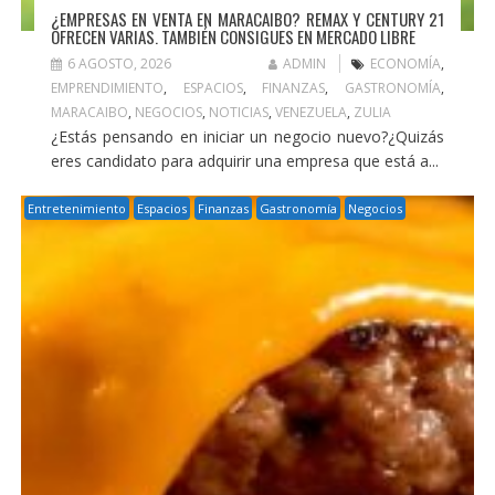
¿EMPRESAS EN VENTA EN MARACAIBO? REMAX Y CENTURY 21
OFRECEN VARIAS. TAMBIÉN CONSIGUES EN MERCADO LIBRE
6 AGOSTO, 2026
ADMIN
ECONOMÍA
,
EMPRENDIMIENTO
,
ESPACIOS
,
FINANZAS
,
GASTRONOMÍA
,
MARACAIBO
,
NEGOCIOS
,
NOTICIAS
,
VENEZUELA
,
ZULIA
¿Estás pensando en iniciar un negocio nuevo?¿Quizás
eres candidato para adquirir una empresa que está a...
Entretenimiento
Espacios
Finanzas
Gastronomía
Negocios