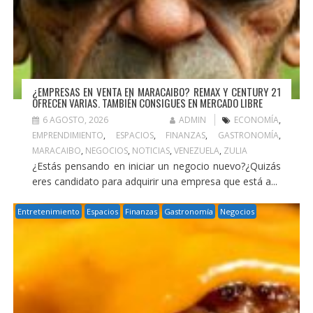
¿EMPRESAS EN VENTA EN MARACAIBO? REMAX Y CENTURY 21
OFRECEN VARIAS. TAMBIÉN CONSIGUES EN MERCADO LIBRE
6 AGOSTO, 2026
ADMIN
ECONOMÍA
,
EMPRENDIMIENTO
,
ESPACIOS
,
FINANZAS
,
GASTRONOMÍA
,
MARACAIBO
,
NEGOCIOS
,
NOTICIAS
,
VENEZUELA
,
ZULIA
¿Estás pensando en iniciar un negocio nuevo?¿Quizás
eres candidato para adquirir una empresa que está a...
Entretenimiento
Espacios
Finanzas
Gastronomía
Negocios