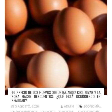
¡EL PRECIO DE LOS HUEVOS SIGUE BAJANDO! KIRI, NIVAR Y LA
ROSA HACEN DESCUENTOS. ¿QUÉ ESTÁ OCURRIENDO EN
REALIDAD?
5 AGOSTO, 2026
ADMIN
ECONOMÍA
,
EMPRENDIMIENTO
,
ESPACIOS
,
FINANZAS
,
GASTRONOMÍA
,