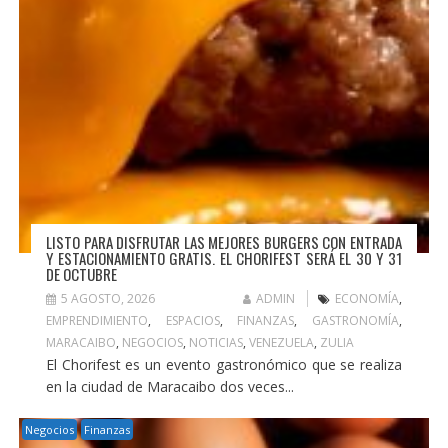
LISTO PARA DISFRUTAR LAS MEJORES BURGERS CON ENTRADA
Y ESTACIONAMIENTO GRATIS. EL CHORIFEST SERÁ EL 30 Y 31
DE OCTUBRE
5 AGOSTO, 2026
ADMIN
ECONOMÍA
,
EMPRENDIMIENTO
,
ESPACIOS
,
FINANZAS
,
GASTRONOMÍA
,
MARACAIBO
,
NEGOCIOS
,
NOTICIAS
,
VENEZUELA
,
ZULIA
El Chorifest es un evento gastronómico que se realiza
en la ciudad de Maracaibo dos veces...
Negocios
Finanzas