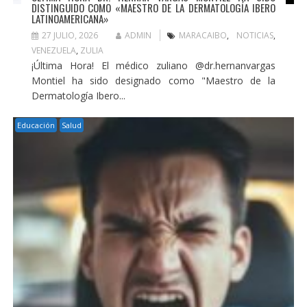
DISTINGUIDO COMO «MAESTRO DE LA DERMATOLOGÍA IBERO
LATINOAMERICANA»
27 JULIO, 2026
ADMIN
MARACAIBO
,
NOTICIAS
,
VENEZUELA
,
ZULIA
¡Última Hora! El médico zuliano @dr.hernanvargas
Montiel ha sido designado como "Maestro de la
Dermatología Ibero...
Educación
Salud