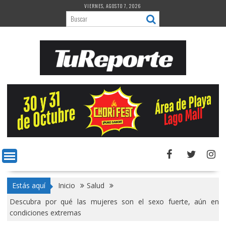
Saltar
VIERNES, AGOSTO 7, 2026
al
contenido
Estás aquí
Inicio
Salud
Descubra por qué las mujeres son el sexo fuerte, aún en
condiciones extremas