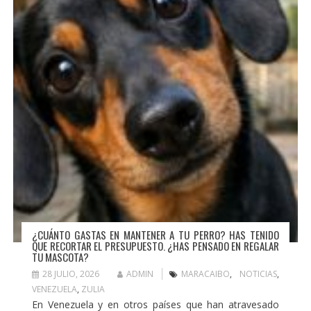
¿CUÁNTO GASTAS EN MANTENER A TU PERRO? HAS TENIDO
QUE RECORTAR EL PRESUPUESTO. ¿HAS PENSADO EN REGALAR
TU MASCOTA?
28 JULIO, 2026
ADMIN
MARACAIBO
,
NOTICIAS
,
VENEZUELA
,
ZULIA
En Venezuela y en otros países que han atravesado