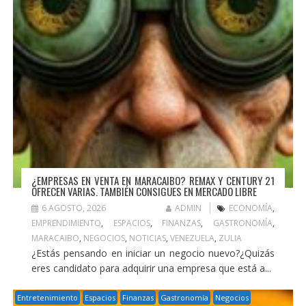
¿EMPRESAS EN VENTA EN MARACAIBO? REMAX Y CENTURY 21
OFRECEN VARIAS. TAMBIÉN CONSIGUES EN MERCADO LIBRE
6 AGOSTO, 2026
ADMIN
ECONOMÍA
,
EMPRENDIMIENTO
,
ESPACIOS
,
FINANZAS
,
GASTRONOMÍA
,
MARACAIBO
,
NEGOCIOS
,
NOTICIAS
,
VENEZUELA
,
ZULIA
¿Estás pensando en iniciar un negocio nuevo?¿Quizás
eres candidato para adquirir una empresa que está a...
Entretenimiento
Espacios
Finanzas
Gastronomía
Negocios