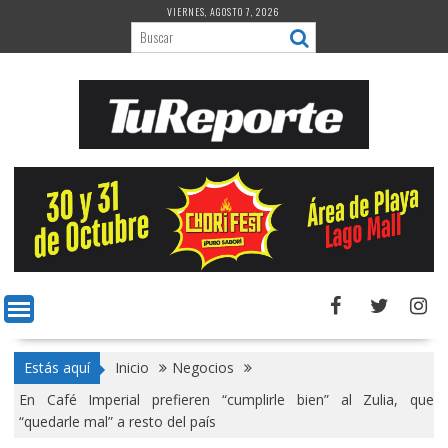
Saltar
VIERNES, AGOSTO 7, 2026
al
contenido
Estás aquí
Inicio
Negocios
En Café Imperial prefieren “cumplirle bien” al Zulia, que
“quedarle mal” a resto del país