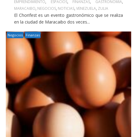
EMPRENDIMIENTO
,
ESPACIOS
,
FINANZAS
,
GASTRONOMÍA
,
MARACAIBO
,
NEGOCIOS
,
NOTICIAS
,
VENEZUELA
,
ZULIA
El Chorifest es un evento gastronómico que se realiza
en la ciudad de Maracaibo dos veces...
Negocios
Finanzas