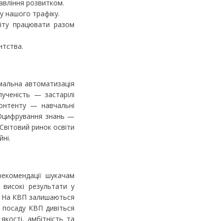
авління розвитком.
у нашого трафіку.
віту працювати разом
нтства.
имальна автоматизація
ученість — застарілі
контенту — навчальні
цифрування знань —
Світовий ринок освіти
йні.
рекомендації шукачам
 високі результати у
ї. На КВП залишаються
а посаду КВП дивіться
якості, амбітність та