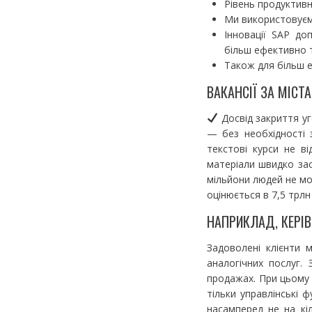
Рівень продуктивн
Ми використовуємо
Інновації SAP д
більш ефективно т
Також для більш 
ВАКАНСІЇ ЗА МІСТ
Досвід закриття уг
— без необхідності 
текстові курси не в
матеріали швидко зас
мільйони людей не мо
оцінюється в 7,5 трлн 
НАПРИКЛАД, КЕРІ
Задоволені клієнти 
аналогічних послуг.
продажах. При цьому 
тільки управлінські 
насамперед не на кіл