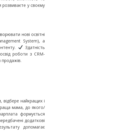
ви розвиваєте у своєму
ворювати нові освітні
anagement System), а
онтенту.
Здатність
свід роботи з CRM-
и продажів.
, відбере найкращих і
краща мама, до якого/
зарплата формується
передбачені додаткові
зультату допомагає