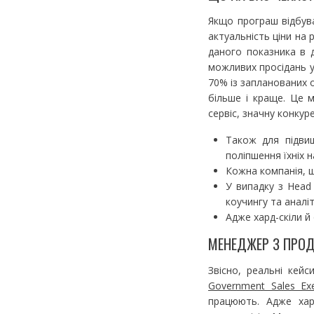
Якщо програш відбува
актуальність ціни на 
даного показника в д
можливих просідань у 
70% із запланованих
більше і краще. Це м
сервіс, значну конкур
Також для підви
поліпшення їхніх н
Кожна компанія, щ
У випадку з Head 
коучингу та аналіт
Адже хард-скіли й 
МЕНЕДЖЕР З ПРОД
Звісно, реальні кей
Government Sales Exec
працюють. Адже хард