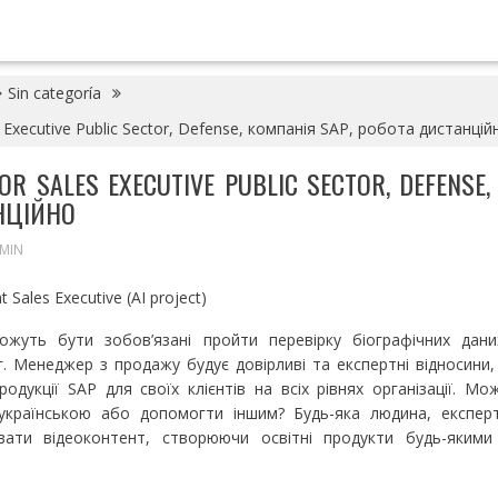
Sin categoría
s Executive Public Sector, Defense, компанія SAP, робота дистанцій
OR SALES EXECUTIVE PUBLIC SECTOR, DEFENSE
НЦІЙНО
MIN
ожуть бути зобов’язані пройти перевірку біографічних дан
. Менеджер з продажу будує довірливі та експертні відносини
продукції SAP для своїх клієнтів на всіх рівнях організації. М
українською або допомогти іншим? Будь-яка людина, експер
вати відеоконтент, створюючи освітні продукти будь-яким