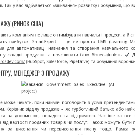
ї. Так у вас відбувається «зшивання» розвитку і розуміння, що 
АЖУ (РИНОК США)
ають компаніям не лише оптимізувати навчальні процеси, а й ст
сять прибуток. SmartExpert — це не просто LMS (Learning M
ема для автоматизації навчання та створення навчального к
 у складні продукти та пояснювати їхню бізнес-цінність.
До
zardsdev.com/
(HubSpot, Salesforce, PipeDrive) та розуміння воронк
ЕНТРУ, МЕНЕДЖЕР З ПРОДАЖУ
не може чекати, поки наймач поговорить з усіма претендентами
м. Керівник відділу продажів – як турботливий батько або най
ися за допомогою, порадою та підтримкою. Частіше за все 
ів від вартості проданих товарів чи послуг. Також можуть бути 
ння за виконання чи перевиконання плану тощо. Рамка ре