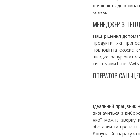
лояльність до компані
колезі.
МЕНЕДЖЕР З ПРОД
Наші рішення допомаг
продукти, які прино
повноцінна екосист
швидко занурюватися
системами
https://wi
ОПЕРАТОР CALL-Ц
Ідеальний працівник 
визначиться з виборо
якої можна звернут
зі ставки та процент
бонуси й нарахува