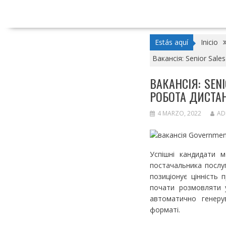
Estás aquí
Inicio
Вакансія: Senior Sale
ВАКАНСІЯ: SENI
РОБОТА ДИСТА
4 MARZO, 2022
AD
Успішні кандидати м
постачальника послуг
позиціонує цінність 
почати розмовляти 
автоматично генеру
форматі.