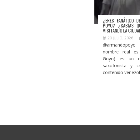
¿ERES FANÁTICO 
POYO? ¿SABÍAS Q
VISITANDO LA CIUDA
20 JULIO, 2026
@armandopoy
nombre real es
Goyo) es un re
saxofonista y c
contenido venezola