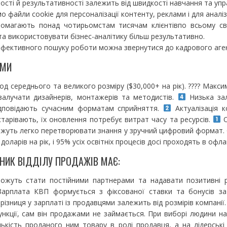
ості й результативності залежить від швидкості навчання та упр
 файли cookie для персоналізації контенту, реклами і для аналіз
опомагають понад чотирьомстам тисячам клієнтівпо всьому с
а використовувати бізнес-аналітику більш результативно.
ефективного пошуку роботи можна звернутися до кадрового аге
АМИ
од середнього та великого розміру ($30,000+ на рік). ???? Макс
залучати дизайнерів, монтажерів та методистів.
Низька зал
ідповідають сучасним форматам сприйняття.
Актуалізація 
тарівають, їх оновлення потребує витрат часу та ресурсів.
О
жуть легко перетворювати знання у зручний цифровий формат. 
доларів на рік, і 95% усіх освітніх процесів досі проходять в офла
ВНИК ВІДДІЛУ ПРОДАЖІВ МАЄ:
можуть стати постійними партнерами та надавати позитивні 
 Зарплата КВП формується з фіксованої ставки та бонусів за
різниця у зарплаті із продавцями залежить від розмірів компані
функції, сам він продажами не займається. При виборі людини н
ькість проданого ним товару в ролі продавця, а на лідерські 