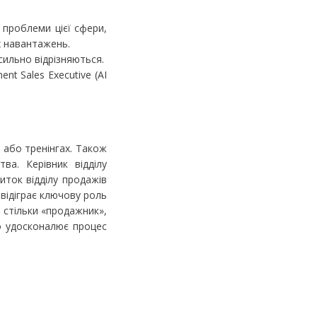
 проблеми цієї сфери,
х навантажень.
 сильно відрізняються.
nt Sales Executive (AI
 або тренінгах. Також
а. Керівник відділу
иток відділу продажів
 відіграє ключову роль
 стільки «продажник»,
но удосконалює процес