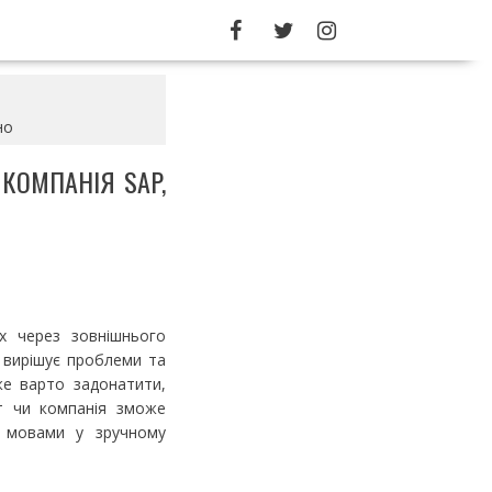
но
, КОМПАНІЯ SAP,
их через зовнішнього
, вирішує проблеми та
оже варто задонатити,
т чи компанія зможе
и мовами у зручному