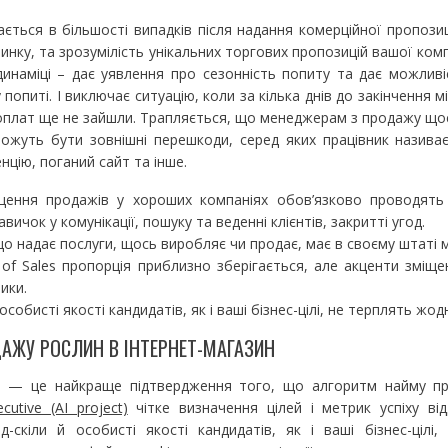
ється в більшості випадків після надання комерційної пропозиц
ринку, та зрозумілість унікальних торгових пропозицій вашої комп
инаміці – дає уявлення про сезонність попиту та дає можливі
попиті. І виключає ситуацію, коли за кілька днів до закінчення 
 оплат ще не зайшли. Трапляється, що менеджерам з продажу що
ожуть бути зовнішні перешкоди, серед яких працівник називає
енцію, поганий сайт та інше.
щення продажів у хороших компаніях обов’язково проводять 
авичок у комунікації, пошуку та веденні клієнтів, закритті угод.
о надає послуги, щось виробляє чи продає, має в своєму штаті 
of Sales пропорція приблизно зберігається, але акценти зміще
ики.
особисті якості кандидатів, як і ваші бізнес-цілі, не терплять жод
АЖУ РОСЛИН В ІНТЕРНЕТ-МАГАЗИН
си — це найкраще підтвердження того, що алгоритм найму пр
utive (AI project)
чітке визначення цілей і метрик успіху від
-скіли й особисті якості кандидатів, як і ваші бізнес-цілі