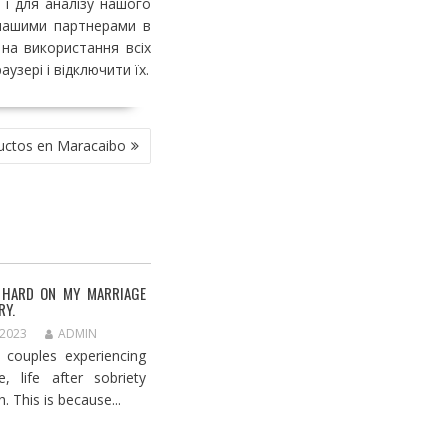
 і для аналізу нашого
 нашими партнерами в
на використання всіх
узері і відключити їх.
ductos en Maracaibo
 HARD ON MY MARRIAGE
RY.
 2023
ADMIN
 couples experiencing
, life after sobriety
. This is because...