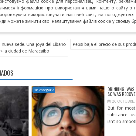
ристовуємо файли cookie для персоналізації контенту, реклами
ілимося інформацією про використання вами нашого сайту з
. Продовжуючи використовувати наш веб-сайт, ви погоджуєтеся 
жди можете змінити свої налаштування файлів cookie у своєму бра
a nueva sede. Una joya del Líbano
Pepsi baja el precio de sus pro
» la ciudad de Maracaibo
NADOS
DRINKING WAS
Sin categoría
SO WAS RECOVE
26 OCTUBRE,
But for most
substance use
isn’t so smooth