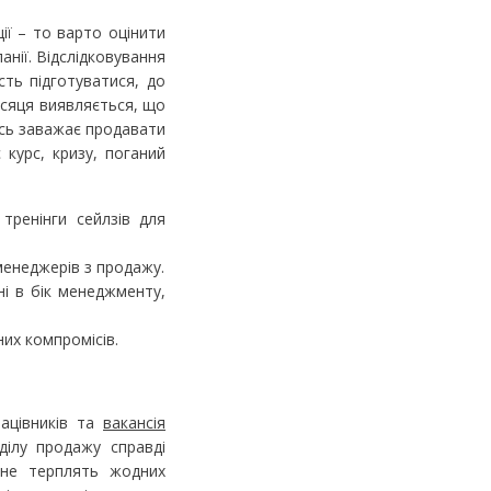
ії – то варто оцінити
анії. Відслідковування
сть підготуватися, до
місяця виявляється, що
сь заважає продавати
 курс, кризу, поганий
тренінги сейлзів для
менеджерів з продажу.
ні в бік менеджменту,
них компромісів.
ацівників та
вакансія
ділу продажу справді
, не терплять жодних