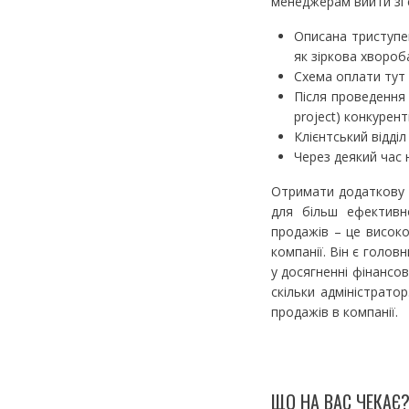
менеджерам вийти зі с
Описана триступен
як зіркова хвороб
Схема оплати тут з
Після проведення з
project) конкурен
Клієнтський відді
Через деякий час 
Отримати додаткову о
для більш ефективн
продажів – це високо
компанії. Він є голов
у досягненні фінансов
скільки адміністрато
продажів в компанії.
ЩО НА ВАС ЧЕКАЄ