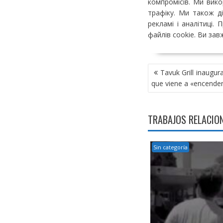
компромісів. Ми вико
трафіку. Ми також д
рекламі і аналітиці
файлів cookie. Ви зав
NAVEGACIÓN
Tavuk Grill inaugur
DE
que viene a «encender
ENTRADAS
TRABAJOS RELACIO
Sin categoría