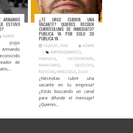
DE ARMANDO
¿TE URGE CUBRIR UNA
UE ESTUVO
VACANTE? QUIERES RECIBIR
D?
CURRÍCULUMS DE INMEDIATO?
PUBLICA YA POR SOLO 30
ADMIN
PUBLICA YA
o (cuyo
16 JULIO, 2026
ADMIN
 Armando
EMPRENDIMIENTO
,
conocido
FINANZAS
,
GASTRONOMÍA
,
reador de
MARACAIBO
,
NEGOCIOS
,
no,...
NOTICIAS
,
VENEZUELA
,
ZULIA
¿Necesitas cubrir una
vacante en tu empresa?
¿Estás buscando un canal
para difundir el mensaje?
¿Quieres...