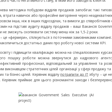
вого часто негативного стану, в який його заводять клієнти.
ева методика побудови відділів продажів запобігає такі типові
а, втрата навичок або професійне вигоряння через неадекватни
овсім інша, ніж в інших підрозділах, та вимоги до співробітників
мін на підставі аудиту відділу продажів – ваші Вакансія Governme
ти не зможуть скопіювати систему менш ніж за 1,5-2 роки.
л – це «фермери», спілкуються з поточними замовниками компанії.
накопичиться достатньо даних про роботу нової системи KPI.
світу і підвищити кваліфікацію можна на спеціалізованих курсах
ого пошуку роботи можна звернутися до кадрового агентств
ефективний професіонал, відповідальний за управління та розв
ним виконавцем стратегічних цілей організації у сфері продажу та
их та бізнес-цілей. Керівник відділу
потрапити до IT
збуту – це не
р. Керівник приймає для цього різноманітні заходи і безперерв
?