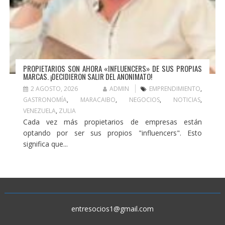
PROPIETARIOS SON AHORA «INFLUENCERS» DE SUS PROPIAS
MARCAS. ¡DECIDIERON SALIR DEL ANONIMATO!
2 AGOSTO, 2026
ADMIN
EMPRENDIMIENTO
,
GASTRONOMÍA
,
MARACAIBO
,
NEGOCIOS
,
NOTICIAS
,
VENEZUELA
,
ZULIA
Cada vez más propietarios de empresas están
optando por ser sus propios "influencers". Esto
significa que...
entresocios1@gmail.com