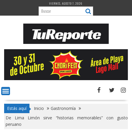
Saltar
VIERNES, AGOSTO 7, 2026
al
contenido
Estás aquí
Inicio
Gastronomía
De Lima Limón sirve “historias memorables” con gusto
peruano