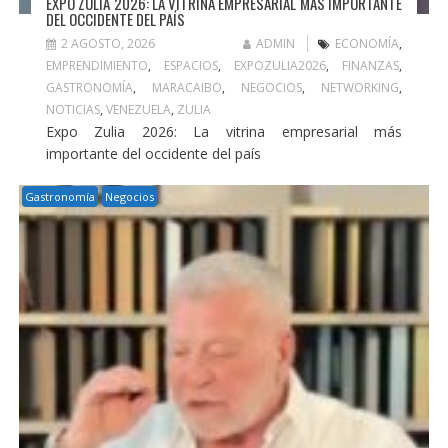
EXPO ZULIA 2026: LA VITRINA EMPRESARIAL MÁS IMPORTANTE
DEL OCCIDENTE DEL PAÍS
2 AGOSTO, 2026
ADMIN
ECONOMÍA
,
EMPRENDIMIENTO
,
ESPACIOS
,
EXPOZULIA2026
,
FINANZAS
,
GASTRONOMÍA
,
MARACAIBO
,
NEGOCIOS
,
NETWORKING
,
NOTICIAS
,
VENEZUELA
,
ZULIA
Expo Zulia 2026: La vitrina empresarial más
importante del occidente del país
Gastronomía
Negocios