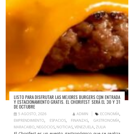
LISTO PARA DISFRUTAR LAS MEJORES BURGERS CON ENTRADA
Y ESTACIONAMIENTO GRATIS. EL CHORIFEST SERÁ EL 30 Y 31
DE OCTUBRE
5 AGOSTO, 2026
ADMIN
ECONOMÍA
,
EMPRENDIMIENTO
,
ESPACIOS
,
FINANZAS
,
GASTRONOMÍA
,
MARACAIBO
,
NEGOCIOS
,
NOTICIAS
,
VENEZUELA
,
ZULIA
El Chorifest es un evento gastronómico que se realiza