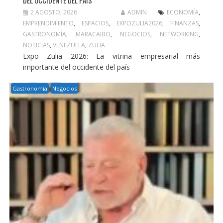
DEL OCCIDENTE DEL PAÍS
2 AGOSTO, 2026
ADMIN
ECONOMÍA
,
EMPRENDIMIENTO
,
ESPACIOS
,
EXPOZULIA2026
,
FINANZAS
,
GASTRONOMÍA
,
MARACAIBO
,
NEGOCIOS
,
NETWORKING
,
NOTICIAS
,
VENEZUELA
,
ZULIA
Expo Zulia 2026: La vitrina empresarial más
importante del occidente del país
Gastronomía
Negocios