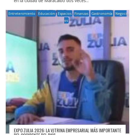
en la ciudad de Maracaibo dos veces...
Entretenimiento
Educación
Espacios
Finanzas
Gastronomía
Negoci
os
EXPO ZULIA 2026: LA VITRINA EMPRESARIAL MÁS IMPORTANTE