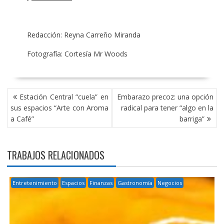
Redacción: Reyna Carreño Miranda
Fotografía: Cortesía Mr Woods
NAVEGACIÓN
Estación Central “cuela” en
Embarazo precoz: una opción
DE
sus espacios “Arte con Aroma
radical para tener “algo en la
ENTRADAS
a Café”
barriga”
TRABAJOS RELACIONADOS
Entretenimiento
Espacios
Finanzas
Gastronomía
Negocios