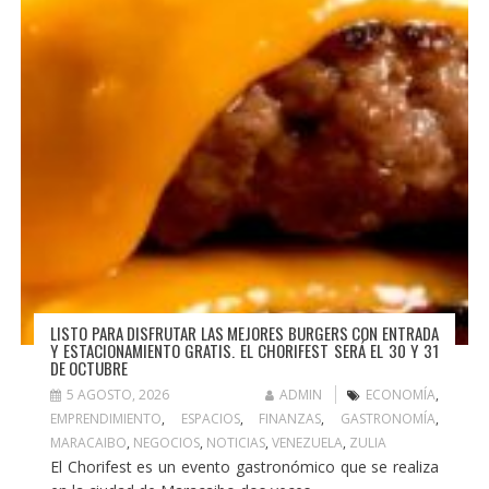
LISTO PARA DISFRUTAR LAS MEJORES BURGERS CON ENTRADA
Y ESTACIONAMIENTO GRATIS. EL CHORIFEST SERÁ EL 30 Y 31
DE OCTUBRE
5 AGOSTO, 2026
ADMIN
ECONOMÍA
,
EMPRENDIMIENTO
,
ESPACIOS
,
FINANZAS
,
GASTRONOMÍA
,
MARACAIBO
,
NEGOCIOS
,
NOTICIAS
,
VENEZUELA
,
ZULIA
El Chorifest es un evento gastronómico que se realiza