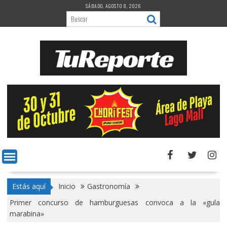
Saltar
SÁBADO, AGOSTO 8, 2026
al
contenido
Estás aquí
Inicio
Gastronomía
Primer concurso de hamburguesas convoca a la «gula
marabina»