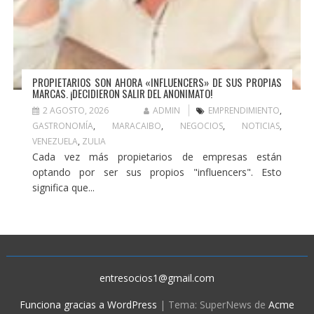
PROPIETARIOS SON AHORA «INFLUENCERS» DE SUS PROPIAS
MARCAS. ¡DECIDIERON SALIR DEL ANONIMATO!
2 AGOSTO, 2026
ADMIN
EMPRENDIMIENTO
,
GASTRONOMÍA
,
MARACAIBO
,
NEGOCIOS
,
NOTICIAS
,
VENEZUELA
,
ZULIA
Cada vez más propietarios de empresas están
optando por ser sus propios "influencers". Esto
significa que...
entresocios1@gmail.com
Funciona gracias a WordPress
|
Tema: SuperNews de
Acme