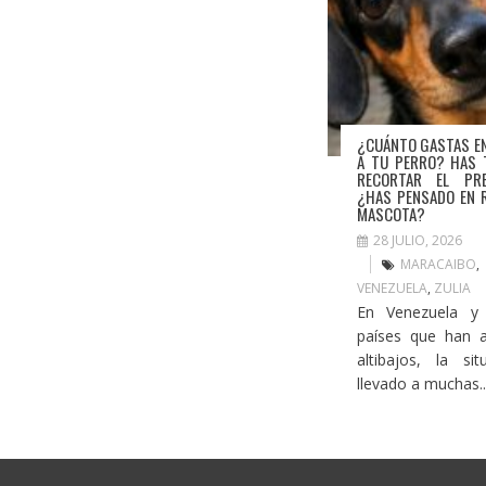
¿CUÁNTO GASTAS E
A TU PERRO? HAS 
RECORTAR EL PRE
¿HAS PENSADO EN 
MASCOTA?
28 JULIO, 2026
MARACAIBO
VENEZUELA
,
ZULIA
En Venezuela y
países que han 
altibajos, la si
llevado a muchas..