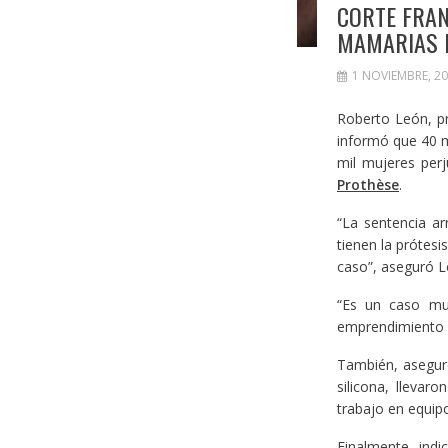
CORTE FRAN
MAMARIAS 
1 NOVIEMBRE, 2
Roberto León, pr
informó que 40 mi
mil mujeres per
Prothèse
.
“La sentencia a
tienen la prótes
caso”, aseguró L
“Es un caso mu
emprendimiento y
También, aseguró
silicona, lleva
trabajo en equip
Finalmente, indi