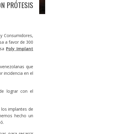
ON PRÓTESIS
s y Consumidores,
esa a favor de 300
esa
Poly Implant
 venezolanas que
 incidencia en el
e lograr con el
 los implantes de
, hemos hecho un
ó.
nas para resarcir