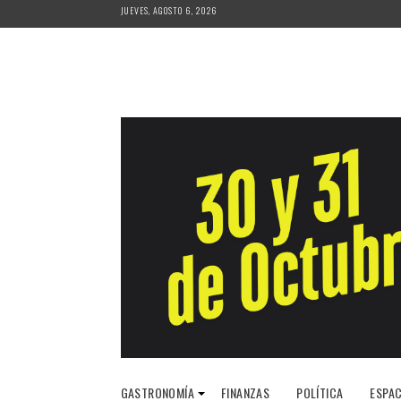
Saltar
JUEVES, AGOSTO 6, 2026
al
contenido
GASTRONOMÍA
FINANZAS
POLÍTICA
ESPAC