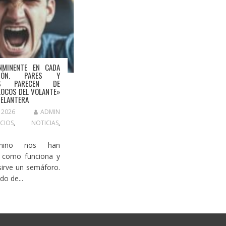
NMINENTE EN CADA
CCIÓN. PARES Y
OS PARECEN DE
LOCOS DEL VOLANTE»
DELANTERA
, 2026
ADMIN
CIOS
,
NOTICIAS
,
niño nos han
 como funciona y
sirve un semáforo.
ado de...