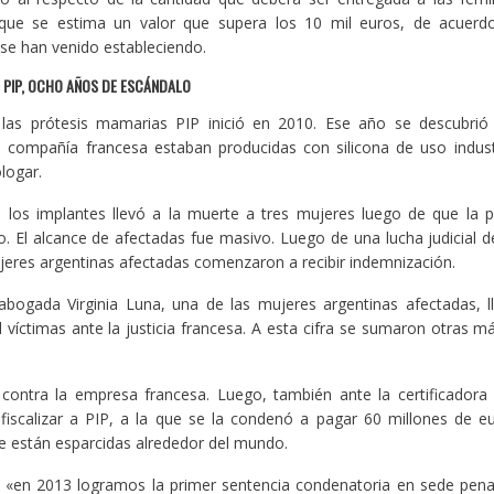
que se estima un valor que supera los 10 mil euros, de acuerd
 se han venido estableciendo.
 PIP, OCHO AÑOS DE ESCÁNDALO
las prótesis mamarias PIP inició en 2010. Ese año se descubrió 
a compañía francesa estaban producidas con silicona de uso indus
logar.
 los implantes llevó a la muerte a tres mujeres luego de que la p
o. El alcance de afectadas fue masivo. Luego de una lucha judicial d
eres argentinas afectadas comenzaron a recibir indemnización.
bogada Virginia Luna, una de las mujeres argentinas afectadas, l
víctimas ante la justicia francesa. A esta cifra se sumaron otras má
zo contra la empresa francesa. Luego, también ante la certificador
fiscalizar a PIP, a la que se la condenó a pagar 60 millones de e
 están esparcidas alrededor del mundo.
 «en 2013 logramos la primer sentencia condenatoria en sede pena