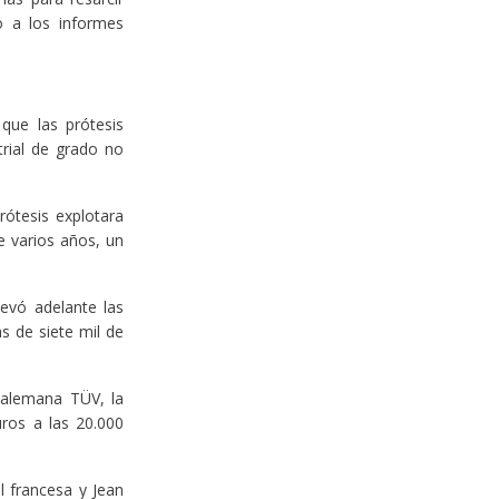
o a los informes
que las prótesis
trial de grado no
rótesis explotara
e varios años, un
levó adelante las
s de siete mil de
a alemana TÜV, la
uros a las 20.000
l francesa y Jean