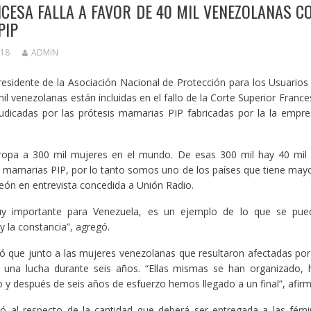
CESA FALLA A FAVOR DE 40 MIL VENEZOLANAS C
PIP
018
ADMIN
esidente de la Asociación Nacional de Protección para los Usuario
l venezolanas están incluidas en el fallo de la Corte Superior Franc
judicadas por las prótesis mamarias PIP fabricadas por la la empr
rropa a 300 mil mujeres en el mundo. De esas 300 mil hay 40 mil
is mamarias PIP, por lo tanto somos uno de los países que tiene mayor
eón en entrevista concedida a Unión Radio.
y importante para Venezuela, es un ejemplo de lo que se pued
 la constancia”, agregó.
 que junto a las mujeres venezolanas que resultaron afectadas por
ron una lucha durante seis años. “Ellas mismas se han organizado
o y después de seis años de esfuerzo hemos llegado a un final”, afirm
có al respecto de la cantidad que deberá ser entregada a las fémi