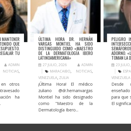
N MANTENER
ÚLTIMA HORA DR. HERNÁN
PELIGRO I
TENIDO QUE
VARGAS MONTIEL HA SIDO
INTERSE
SUPUESTO.
DISTINGUIDO COMO «MAESTRO
SEMÁFOR
REGALAR TU
DE LA DERMATOLOGÍA IBERO
ADORNO. «
LATINOAMERICANA»
TOMAN LA 
ADMIN
27 JULIO, 2026
ADMIN
23 JULIO
,
NOTICIAS
,
MARACAIBO
,
NOTICIAS
,
ESPA
VENEZUELA
,
ZULIA
VENEZUELA
 en otros
¡Última Hora! El médico
Desde 
atravesado
zuliano @dr.hernanvargas
enseñado
tuación ha
Montiel ha sido designado
para que 
.
como "Maestro de la
El signific
Dermatología Ibero...