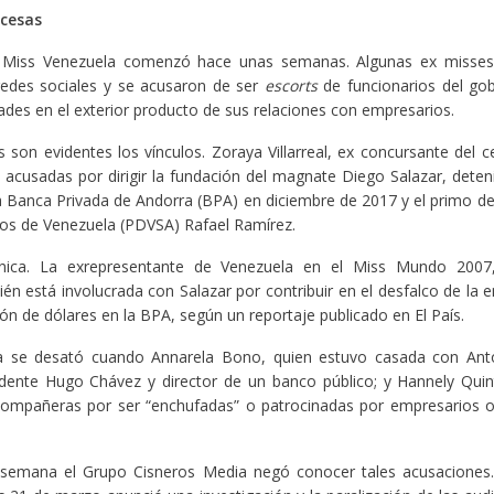
ncesas
 Miss Venezuela comenzó hace unas semanas. Algunas ex misses
 redes sociales y se acusaron de ser
escorts
de funcionarios del gob
ades en el exterior producto de sus relaciones con empresarios.
 son evidentes los vínculos. Zoraya Villarreal, ex concursante del 
acusadas por dirigir la fundación del magnate Diego Salazar, dete
la Banca Privada de Andorra (BPA) en diciembre de 2017 y el primo de
leos de Venezuela (PDVSA) Rafael Ramírez.
única. La exrepresentante de Venezuela en el Miss Mundo 2007,
én está involucrada con Salazar por contribuir en el desfalco de la 
lón de dólares en la BPA, según un reportaje publicado en El País.
a se desató cuando Annarela Bono, quien estuvo casada con Ant
idente Hugo Chávez y director de un banco público; y Hannely Quin
compañeras por ser “enchufadas” o patrocinadas por empresarios o
semana el Grupo Cisneros Media negó conocer tales acusaciones.