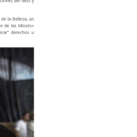
ciones del Miss y
 de la Belleza, un
te de las Misses»
erar” derechos u