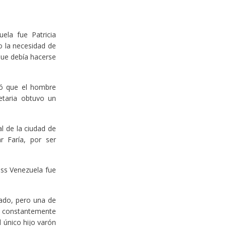
ela fue Patricia
 la necesidad de
que debía hacerse
lló que el hombre
taria obtuvo un
l de la ciudad de
 Faría, por ser
iss Venezuela fue
ado, pero una de
e’ constantemente
 único hijo varón