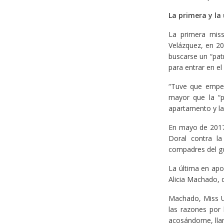
La primera y la
La primera miss
Velázquez, en 2
buscarse un “pat
para entrar en e
“Tuve que empeza
mayor que la “
apartamento y las
En mayo de 2017,
Doral contra l
compadres del go
La última en apo
Alicia Machado, 
Machado, Miss U
las razones por 
acosándome, llam