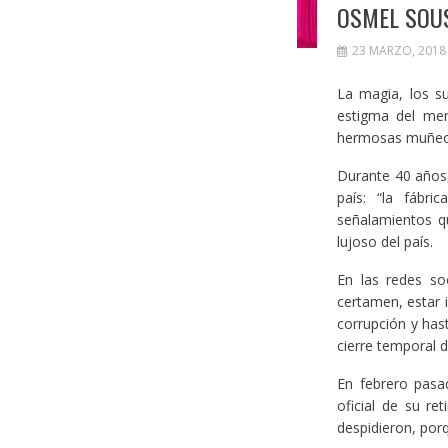
OSMEL SOUS
23 MARZO, 2018
La magia, los s
estigma del mer
hermosas muñeca
Durante 40 años,
país: “la fábr
señalamientos q
lujoso del país.
En las redes so
certamen, estar 
corrupción y has
cierre temporal d
En febrero pasa
oficial de su re
despidieron, porq