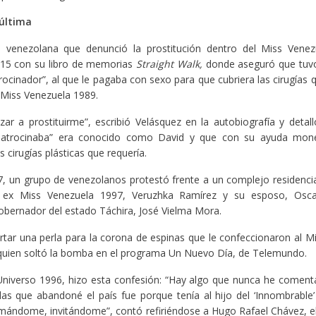
 última
 venezolana que denunció la prostitución dentro del Miss Venezu
015 con su libro de memorias
Straight Walk,
donde aseguró que tuvo
rocinador”, al que le pagaba con sexo para que cubriera las cirugías 
l Miss Venezuela 1989.
r a prostituirme”, escribió Velásquez en la autobiografía y deta
patrocinaba” era conocido como David y que con su ayuda mone
 cirugías plásticas que requería.
 un grupo de venezolanos protestó frente a un complejo residencia
a ex Miss Venezuela 1997, Veruzhka Ramírez y su esposo, Oscar
bernador del estado Táchira, José Vielma Mora.
rtar una perla para la corona de espinas que le confeccionaron al M
quien soltó la bomba en el programa Un Nuevo Día, de Telemundo.
niverso 1996, hizo esta confesión: “Hay algo que nunca he coment
las que abandoné el país fue porque tenía al hijo del ‘Innombrabl
ándome, invitándome”, contó refiriéndose a Hugo Rafael Chávez, el