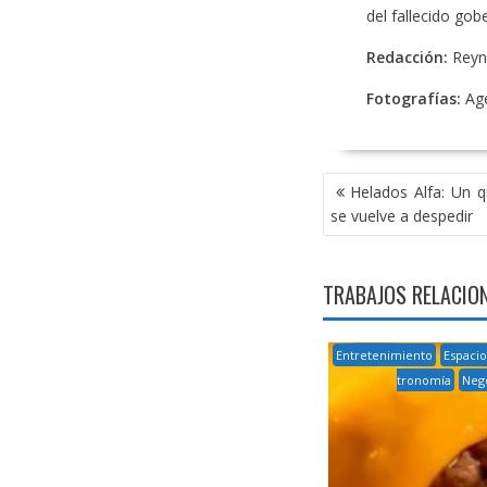
del fallecido go
Redacción:
Reyn
Fotografías:
Age
NAVEGACIÓN
Helados Alfa: Un q
DE
se vuelve a despedir
ENTRADAS
TRABAJOS RELACIO
Entretenimiento
Espacio
tronomía
Neg