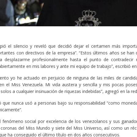
ió el silencio y reveló que decidió dejar el certamen más importa
ortantes con directivos de la empresa”. “Estos últimos años se han
a desplazarme profesionalmente hasta el punto de contradecir 
biertamente en mis labores y ante mi equipo de trabajo”, escribió en
nto yo he actuado en perjuicio de ninguna de las miles de candid
n el Miss Venezuela. Mi vida austera y sencilla y mis pocas poses
solos a cualquier insinuación de riquezas indebidas”, agregó en la red
 que nunca usó a personas bajo su responsabilidad “como moned
icamente”.
el fenómeno social por excelencia de los venezolanos y sus ganado
 coronas del Miss Mundo y siete del Miss Universo, así como un ré
 que ha conseguido el último título en dos años consecutivos.