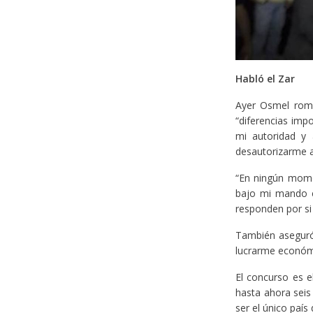
Habló el Zar
Ayer Osmel romp
“diferencias imp
mi autoridad y 
desautorizarme a
“En ningún mome
bajo mi mando e
responden por si 
También aseguró
lucrarme económ
El concurso es 
hasta ahora seis
ser el único país