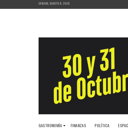
Saltar
SÁBADO, AGOSTO 8, 2026
al
contenido
GASTRONOMÍA
FINANZAS
POLÍTICA
ESPAC