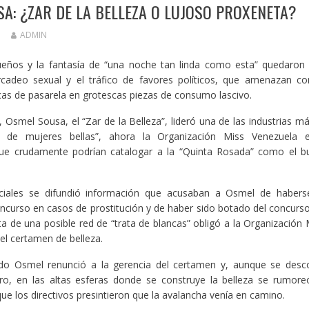
A: ¿ZAR DE LA BELLEZA O LUJOSO PROXENETA?
ADMIN
ueños y la fantasía de “una noche tan linda como esta” quedaron
cadeo sexual y el tráfico de favores políticos, que amenazan con
s de pasarela en grotescas piezas de consumo lascivo.
 Osmel Sousa, el “Zar de la Belleza”, lideró una de las industrias má
ica de mujeres bellas”, ahora la Organización Miss Venezuela 
ue crudamente podrían catalogar a la “Quinta Rosada” como el b
ciales se difundió información que acusaban a Osmel de habers
incurso en casos de prostitución y de haber sido botado del concurso
ta de una posible red de “trata de blancas” obligó a la Organización 
el certamen de belleza.
do Osmel renunció a la gerencia del certamen y, aunque se desco
tiro, en las altas esferas donde se construye la belleza se rumore
ue los directivos presintieron que la avalancha venía en camino.