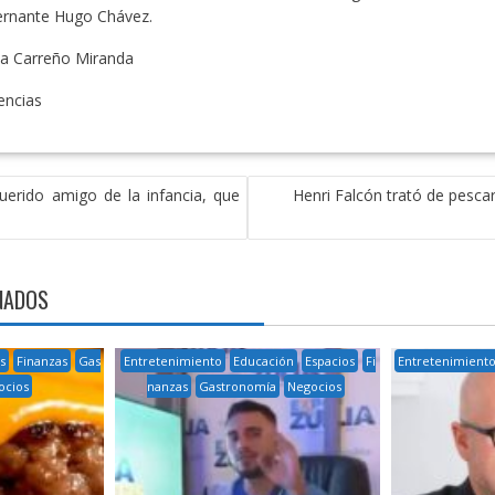
bernante Hugo Chávez.
a Carreño Miranda
ncias
uerido amigo de la infancia, que
Henri Falcón trató de pescar 
NADOS
s
Finanzas
Gas
Entretenimiento
Educación
Espacios
Fi
Entretenimient
ocios
nanzas
Gastronomía
Negocios