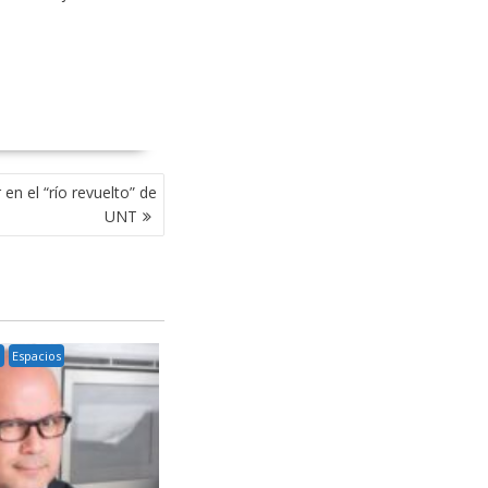
en el “río revuelto” de
UNT
o
Espacios