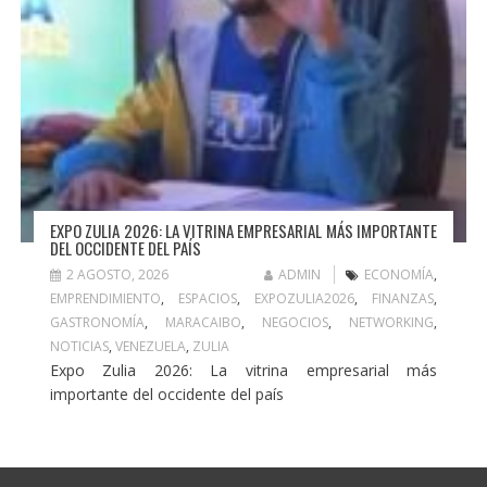
EXPO ZULIA 2026: LA VITRINA EMPRESARIAL MÁS IMPORTANTE
DEL OCCIDENTE DEL PAÍS
2 AGOSTO, 2026
ADMIN
ECONOMÍA
,
EMPRENDIMIENTO
,
ESPACIOS
,
EXPOZULIA2026
,
FINANZAS
,
GASTRONOMÍA
,
MARACAIBO
,
NEGOCIOS
,
NETWORKING
,
NOTICIAS
,
VENEZUELA
,
ZULIA
Expo Zulia 2026: La vitrina empresarial más
importante del occidente del país