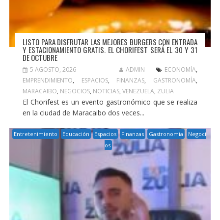
LISTO PARA DISFRUTAR LAS MEJORES BURGERS CON ENTRADA
Y ESTACIONAMIENTO GRATIS. EL CHORIFEST SERÁ EL 30 Y 31
DE OCTUBRE
5 AGOSTO, 2026
ADMIN
ECONOMÍA
,
EMPRENDIMIENTO
,
ESPACIOS
,
FINANZAS
,
GASTRONOMÍA
,
MARACAIBO
,
NEGOCIOS
,
NOTICIAS
,
VENEZUELA
,
ZULIA
El Chorifest es un evento gastronómico que se realiza
en la ciudad de Maracaibo dos veces...
Entretenimiento
Educación
Espacios
Finanzas
Gastronomía
Negoci
os