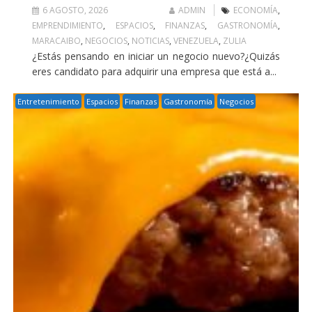
6 AGOSTO, 2026
ADMIN
ECONOMÍA
,
EMPRENDIMIENTO
,
ESPACIOS
,
FINANZAS
,
GASTRONOMÍA
,
MARACAIBO
,
NEGOCIOS
,
NOTICIAS
,
VENEZUELA
,
ZULIA
¿Estás pensando en iniciar un negocio nuevo?¿Quizás
eres candidato para adquirir una empresa que está a...
Entretenimiento
Espacios
Finanzas
Gastronomía
Negocios