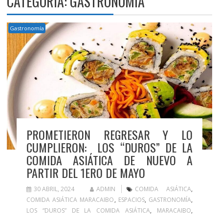
CATEGORÍA:
GASTRONOMÍA
Gastronomía
PROMETIERON REGRESAR Y LO
CUMPLIERON: LOS “DUROS” DE LA
COMIDA ASIÁTICA DE NUEVO A
PARTIR DEL 1ERO DE MAYO
30 ABRIL, 2024
ADMIN
COMIDA ASIÁTICA
,
COMIDA ASIÁTICA MARACAIBO
,
ESPACIOS
,
GASTRONOMÍA
,
LOS “DUROS” DE LA COMIDA ASIÁTICA
,
MARACAIBO
,