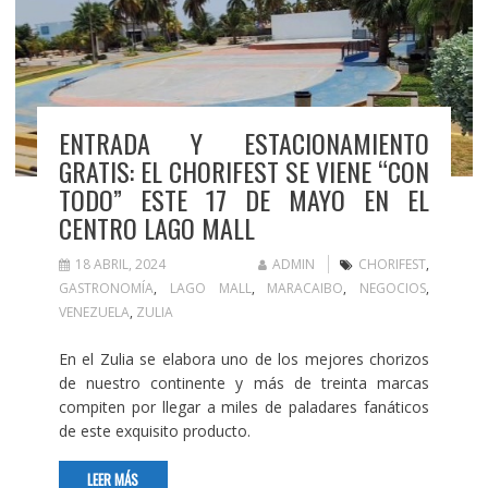
ENTRADA Y ESTACIONAMIENTO
GRATIS: EL CHORIFEST SE VIENE “CON
TODO” ESTE 17 DE MAYO EN EL
CENTRO LAGO MALL
18 ABRIL, 2024
ADMIN
CHORIFEST
,
GASTRONOMÍA
,
LAGO MALL
,
MARACAIBO
,
NEGOCIOS
,
VENEZUELA
,
ZULIA
En el Zulia se elabora uno de los mejores chorizos
de nuestro continente y más de treinta marcas
compiten por llegar a miles de paladares fanáticos
de este exquisito producto.
LEER MÁS