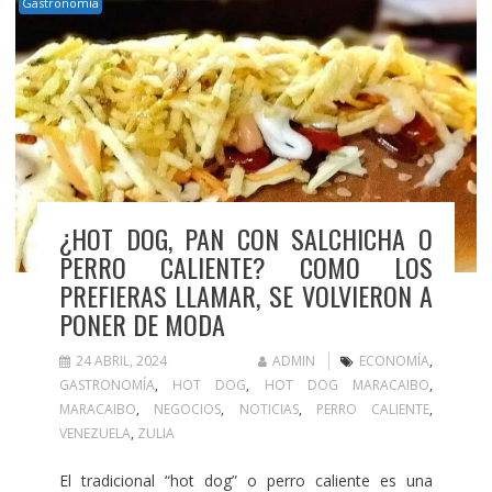
Gastronomía
¿HOT DOG, PAN CON SALCHICHA O
PERRO CALIENTE? COMO LOS
PREFIERAS LLAMAR, SE VOLVIERON A
PONER DE MODA
24 ABRIL, 2024
ADMIN
ECONOMÍA
,
GASTRONOMÍA
,
HOT DOG
,
HOT DOG MARACAIBO
,
MARACAIBO
,
NEGOCIOS
,
NOTICIAS
,
PERRO CALIENTE
,
VENEZUELA
,
ZULIA
El tradicional “hot dog” o perro caliente es una