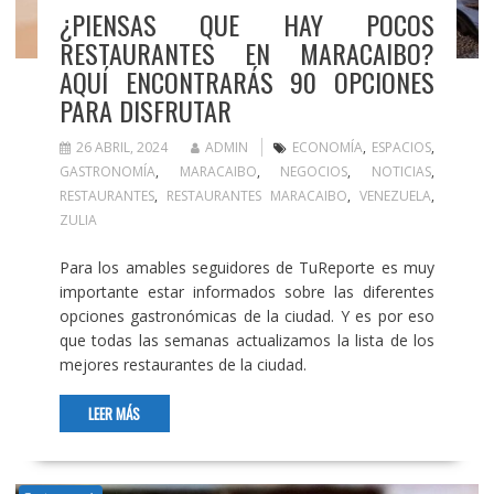
¿PIENSAS QUE HAY POCOS
RESTAURANTES EN MARACAIBO?
AQUÍ ENCONTRARÁS 90 OPCIONES
PARA DISFRUTAR
26 ABRIL, 2024
ADMIN
ECONOMÍA
,
ESPACIOS
,
GASTRONOMÍA
,
MARACAIBO
,
NEGOCIOS
,
NOTICIAS
,
RESTAURANTES
,
RESTAURANTES MARACAIBO
,
VENEZUELA
,
ZULIA
Para los amables seguidores de TuReporte es muy
importante estar informados sobre las diferentes
opciones gastronómicas de la ciudad. Y es por eso
que todas las semanas actualizamos la lista de los
mejores restaurantes de la ciudad.
LEER MÁS