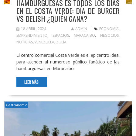
HAMBURGUESAS ES TODOS LOS DÍAS
EN EL COSTA VERDE: DÍA DE BURGER
VS DELISH ¿QUIÉN GANA?
18 ABRIL, 2024
ADMIN
ECONOMÍA
,
EMPRENDIMIENTO
,
ESPACIOS
,
MARACAIBO
,
NEGOCIOS
,
NOTICIAS
,
VENEZUELA
,
ZULIA
El centro comercial Costa Verde es el epicentro ideal
para atender al numeroso público fanático de las
hamburguesas en Maracaibo.
LEER MÁS
Gastronomía