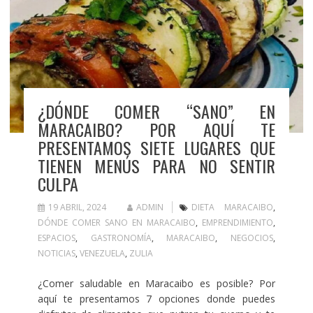
¿DÓNDE COMER “SANO” EN
MARACAIBO? POR AQUÍ TE
PRESENTAMOS SIETE LUGARES QUE
TIENEN MENÚS PARA NO SENTIR
CULPA
19 ABRIL, 2024
ADMIN
DIETA MARACAIBO
,
DÓNDE COMER SANO EN MARACAIBO
,
EMPRENDIMIENTO
,
ESPACIOS
,
GASTRONOMÍA
,
MARACAIBO
,
NEGOCIOS
,
NOTICIAS
,
VENEZUELA
,
ZULIA
¿Comer saludable en Maracaibo es posible? Por
aquí te presentamos 7 opciones donde puedes