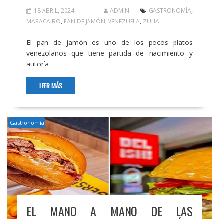
18 ABRIL, 2024
ADMIN
GASTRONOMÍA
,
MARACAIBO
,
PAN DE JAMÓN
,
VENEZUELA
,
ZULIA
El pan de jamón es uno de los pocos platos
venezolanos que tiene partida de nacimiento y
autoría.
LEER MÁS
Gastronomía
EL MANO A MANO DE LAS