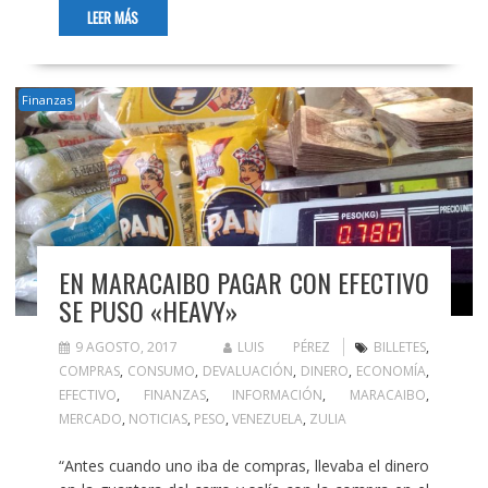
LEER MÁS
Finanzas
EN MARACAIBO PAGAR CON EFECTIVO
SE PUSO «HEAVY»
9 AGOSTO, 2017
LUIS PÉREZ
BILLETES
,
COMPRAS
,
CONSUMO
,
DEVALUACIÓN
,
DINERO
,
ECONOMÍA
,
EFECTIVO
,
FINANZAS
,
INFORMACIÓN
,
MARACAIBO
,
MERCADO
,
NOTICIAS
,
PESO
,
VENEZUELA
,
ZULIA
“Antes cuando uno iba de compras, llevaba el dinero