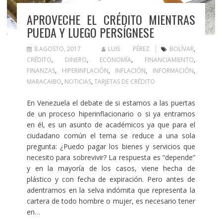
APROVECHE EL CRÉDITO MIENTRAS
PUEDA Y LUEGO PERSÍGNESE
8 AGOSTO, 2017
LUIS PÉREZ
BOLÍVAR
,
CRÉDITO
,
DINERO
,
ECONOMÍA
,
FINANCIAMIENTO
,
FINANZAS
,
HIPERINFLACIÓN
,
INFLACIÓN
,
INFORMACIÓN
,
MARACAIBO
,
NOTICIAS
,
TARJETAS DE CRÉDITO
En Venezuela el debate de si estamos a las puertas
de un proceso hiperinflacionario o si ya entramos
en él, es un asunto de académicos ya que para el
ciudadano común el tema se reduce a una sola
pregunta: ¿Puedo pagar los bienes y servicios que
necesito para sobrevivir? La respuesta es “depende”
y en la mayoría de los casos, viene hecha de
plástico y con fecha de expiración. Pero antes de
adentrarnos en la selva indómita que representa la
cartera de todo hombre o mujer, es necesario tener
en…