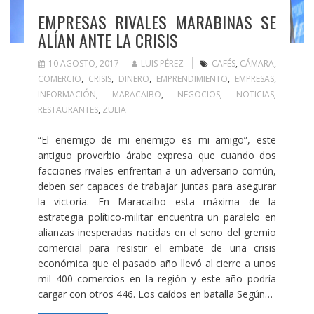
EMPRESAS RIVALES MARABINAS SE
ALÍAN ANTE LA CRISIS
10 AGOSTO, 2017
LUIS PÉREZ
CAFÉS
,
CÁMARA
,
COMERCIO
,
CRISIS
,
DINERO
,
EMPRENDIMIENTO
,
EMPRESAS
,
INFORMACIÓN
,
MARACAIBO
,
NEGOCIOS
,
NOTICIAS
,
RESTAURANTES
,
ZULIA
“El enemigo de mi enemigo es mi amigo”, este
antiguo proverbio árabe expresa que cuando dos
facciones rivales enfrentan a un adversario común,
deben ser capaces de trabajar juntas para asegurar
la victoria. En Maracaibo esta máxima de la
estrategia político-militar encuentra un paralelo en
alianzas inesperadas nacidas en el seno del gremio
comercial para resistir el embate de una crisis
económica que el pasado año llevó al cierre a unos
mil 400 comercios en la región y este año podría
cargar con otros 446. Los caídos en batalla Según…