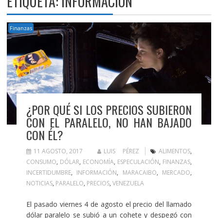
ETIQUETA:
INFORMACIÓN
Finanzas
¿POR QUÉ SI LOS PRECIOS SUBIERON
CON EL PARALELO, NO HAN BAJADO
CON ÉL?
11 AGOSTO, 2017
LUIS PÉREZ
ALIMENTOS
,
CONSUMO
,
DÓLAR
,
ECONOMÍA
,
ESPECULACIÓN
,
FINANZAS
,
INCERTIDUMBRE
,
INFORMACIÓN
,
MARACAIBO
,
MERCADO
,
NOTICIAS
,
PARALELO
,
PRECIOS
,
VENEZUELA
El pasado viernes 4 de agosto el precio del llamado
dólar paralelo se subió a un cohete y despegó con