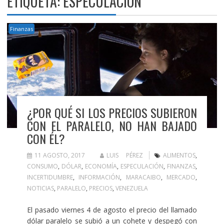
ETIQUETA:
ESPECULACIÓN
Finanzas
¿POR QUÉ SI LOS PRECIOS SUBIERON
CON EL PARALELO, NO HAN BAJADO
CON ÉL?
11 AGOSTO, 2017
LUIS PÉREZ
ALIMENTOS
,
CONSUMO
,
DÓLAR
,
ECONOMÍA
,
ESPECULACIÓN
,
FINANZAS
,
INCERTIDUMBRE
,
INFORMACIÓN
,
MARACAIBO
,
MERCADO
,
NOTICIAS
,
PARALELO
,
PRECIOS
,
VENEZUELA
El pasado viernes 4 de agosto el precio del llamado
dólar paralelo se subió a un cohete y despegó con