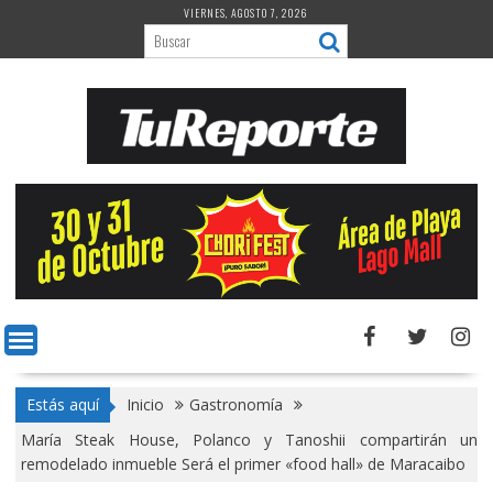
Saltar
VIERNES, AGOSTO 7, 2026
al
contenido
Estás aquí
Inicio
Gastronomía
María Steak House, Polanco y Tanoshii compartirán un
remodelado inmueble Será el primer «food hall» de Maracaibo