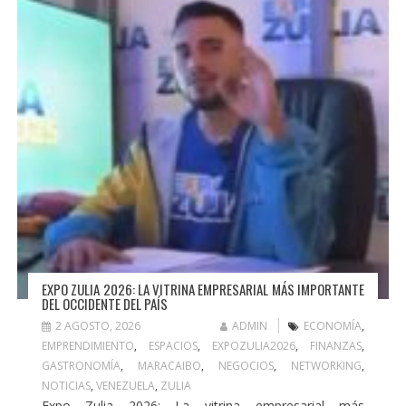
EXPO ZULIA 2026: LA VITRINA EMPRESARIAL MÁS IMPORTANTE
DEL OCCIDENTE DEL PAÍS
2 AGOSTO, 2026
ADMIN
ECONOMÍA
,
EMPRENDIMIENTO
,
ESPACIOS
,
EXPOZULIA2026
,
FINANZAS
,
GASTRONOMÍA
,
MARACAIBO
,
NEGOCIOS
,
NETWORKING
,
NOTICIAS
,
VENEZUELA
,
ZULIA
Expo Zulia 2026: La vitrina empresarial más