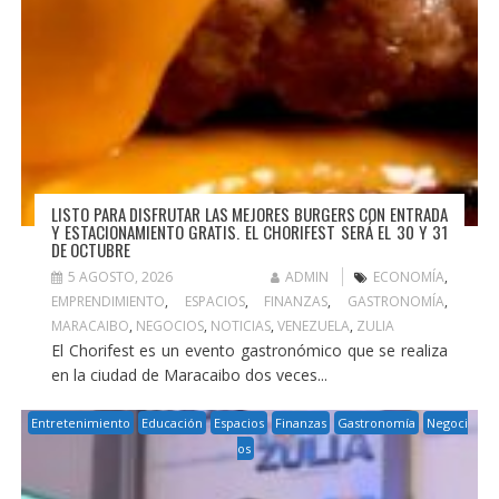
LISTO PARA DISFRUTAR LAS MEJORES BURGERS CON ENTRADA
Y ESTACIONAMIENTO GRATIS. EL CHORIFEST SERÁ EL 30 Y 31
DE OCTUBRE
5 AGOSTO, 2026
ADMIN
ECONOMÍA
,
EMPRENDIMIENTO
,
ESPACIOS
,
FINANZAS
,
GASTRONOMÍA
,
MARACAIBO
,
NEGOCIOS
,
NOTICIAS
,
VENEZUELA
,
ZULIA
El Chorifest es un evento gastronómico que se realiza
en la ciudad de Maracaibo dos veces...
Entretenimiento
Educación
Espacios
Finanzas
Gastronomía
Negoci
os