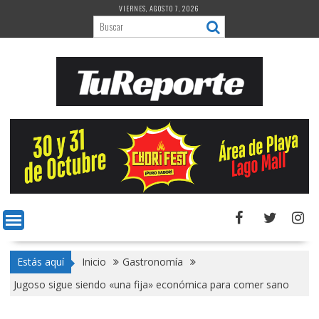
Saltar
VIERNES, AGOSTO 7, 2026
al
contenido
Estás aquí
Inicio
Gastronomía
Jugoso sigue siendo «una fija» económica para comer sano