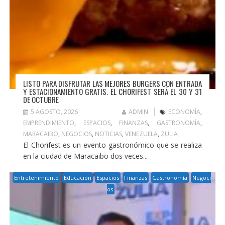
LISTO PARA DISFRUTAR LAS MEJORES BURGERS CON ENTRADA
Y ESTACIONAMIENTO GRATIS. EL CHORIFEST SERÁ EL 30 Y 31
DE OCTUBRE
5 AGOSTO, 2026
ADMIN
ECONOMÍA
,
EMPRENDIMIENTO
,
ESPACIOS
,
FINANZAS
,
GASTRONOMÍA
,
MARACAIBO
,
NEGOCIOS
,
NOTICIAS
,
VENEZUELA
,
ZULIA
El Chorifest es un evento gastronómico que se realiza
en la ciudad de Maracaibo dos veces...
Entretenimiento
Educación
Espacios
Finanzas
Gastronomía
Negoci
os