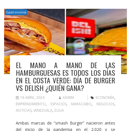
Gastronomía
EL MANO A MANO DE LAS
HAMBURGUESAS ES TODOS LOS DÍAS
EN EL COSTA VERDE: DÍA DE BURGER
VS DELISH ¿QUIÉN GANA?
18 ABRIL, 2024
ADMIN
ECONOMÍA
,
EMPRENDIMIENTO
,
ESPACIOS
,
MARACAIBO
,
NEGOCIOS
,
NOTICIAS
,
VENEZUELA
,
ZULIA
Ambas marcas de “smash Burger” nacieron antes
del inicio de la pandemia en el 2.020 y se