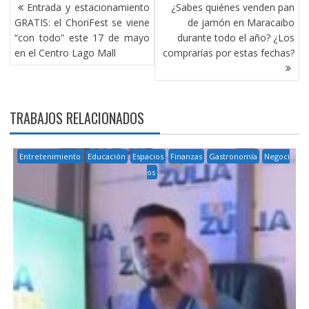
NAVEGACIÓN
Entrada y estacionamiento
¿Sabes quiénes venden pan
DE
GRATIS: el ChoriFest se viene
de jamón en Maracaibo
ENTRADAS
“con todo” este 17 de mayo
durante todo el año? ¿Los
en el Centro Lago Mall
comprarías por estas fechas?
TRABAJOS RELACIONADOS
Entretenimiento
Educación
Espacios
Finanzas
Gastronomía
Negoci
os