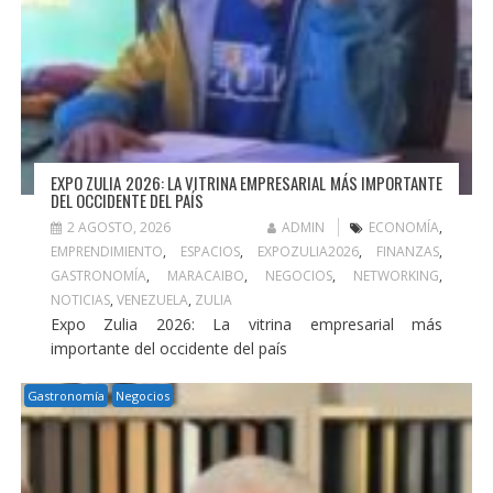
EXPO ZULIA 2026: LA VITRINA EMPRESARIAL MÁS IMPORTANTE
DEL OCCIDENTE DEL PAÍS
2 AGOSTO, 2026
ADMIN
ECONOMÍA
,
EMPRENDIMIENTO
,
ESPACIOS
,
EXPOZULIA2026
,
FINANZAS
,
GASTRONOMÍA
,
MARACAIBO
,
NEGOCIOS
,
NETWORKING
,
NOTICIAS
,
VENEZUELA
,
ZULIA
Expo Zulia 2026: La vitrina empresarial más
importante del occidente del país
Gastronomía
Negocios