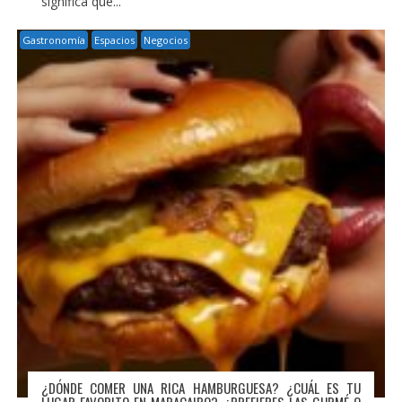
significa que...
Gastronomía
Espacios
Negocios
¿DÓNDE COMER UNA RICA HAMBURGUESA? ¿CUÁL ES TU
LUGAR FAVORITO EN MARACAIBO? ¿PREFIERES LAS GURMÉ O