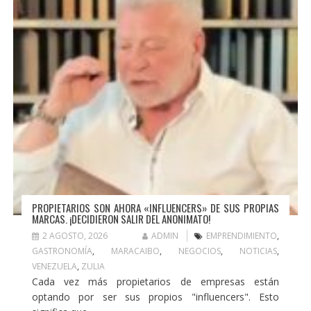
PROPIETARIOS SON AHORA «INFLUENCERS» DE SUS PROPIAS
MARCAS. ¡DECIDIERON SALIR DEL ANONIMATO!
2 AGOSTO, 2026
ADMIN
EMPRENDIMIENTO
,
GASTRONOMÍA
,
MARACAIBO
,
NEGOCIOS
,
NOTICIAS
,
VENEZUELA
,
ZULIA
Cada vez más propietarios de empresas están
optando por ser sus propios "influencers". Esto