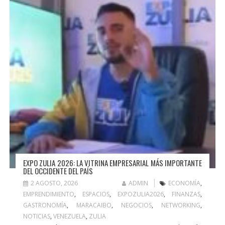
EXPO ZULIA 2026: LA VITRINA EMPRESARIAL MÁS IMPORTANTE
DEL OCCIDENTE DEL PAÍS
2 AGOSTO, 2026
ADMIN
ECONOMÍA
,
EMPRENDIMIENTO
,
ESPACIOS
,
EXPOZULIA2026
,
FINANZAS
,
GASTRONOMÍA
,
MARACAIBO
,
NEGOCIOS
,
NETWORKING
,
NOTICIAS
,
VENEZUELA
,
ZULIA