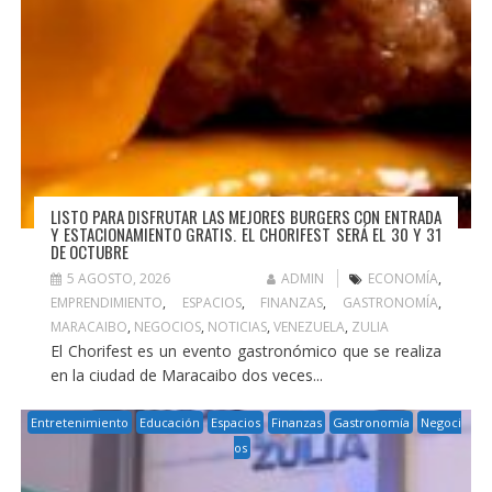
LISTO PARA DISFRUTAR LAS MEJORES BURGERS CON ENTRADA
Y ESTACIONAMIENTO GRATIS. EL CHORIFEST SERÁ EL 30 Y 31
DE OCTUBRE
5 AGOSTO, 2026
ADMIN
ECONOMÍA
,
EMPRENDIMIENTO
,
ESPACIOS
,
FINANZAS
,
GASTRONOMÍA
,
MARACAIBO
,
NEGOCIOS
,
NOTICIAS
,
VENEZUELA
,
ZULIA
El Chorifest es un evento gastronómico que se realiza
en la ciudad de Maracaibo dos veces...
Entretenimiento
Educación
Espacios
Finanzas
Gastronomía
Negoci
os