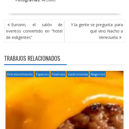
NAVEGACIÓN
Euroinn, el salón de
Y la gente se pregunta: para
DE
eventos convertido en “hotel
qué vino Nacho a
ENTRADAS
de indigentes”
Venezuela
TRABAJOS RELACIONADOS
Entretenimiento
Espacios
Finanzas
Gastronomía
Negocios