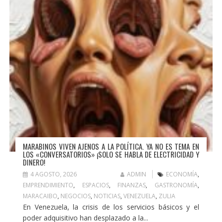
MARABINOS VIVEN AJENOS A LA POLÍTICA. YA NO ES TEMA EN
LOS «CONVERSATORIOS» ¡SOLO SE HABLA DE ELECTRICIDAD Y
DINERO!
4 AGOSTO, 2026
ADMIN
ECONOMÍA
,
EMPRENDIMIENTO
,
ESPACIOS
,
FINANZAS
,
GASTRONOMÍA
,
MARACAIBO
,
NEGOCIOS
,
NOTICIAS
,
VENEZUELA
,
ZULIA
En Venezuela, la crisis de los servicios básicos y el
poder adquisitivo han desplazado a la...