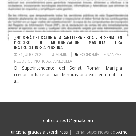
¿NO SERÁ OBLIGATORIA LA CARTELERA FISCAL? EL SENIAT EN
PROCESO DE MODERNIZACIÓN. MANIGLIA GIRA
INSTRUCCIONES A PERSONAL
31 JULIO, 2026
ADMIN
ECONOMÍA
,
FINANZAS
,
NEGOCIOS
,
NOTICIAS
,
VENEZUELA
El Superintendente del Seniat Román Maniglia
comunicó hace un par de horas una excelente noticia
a...
entresocios1@gmail.com
Funciona gracias a WordPress
|
Tema: SuperNews de
Acme