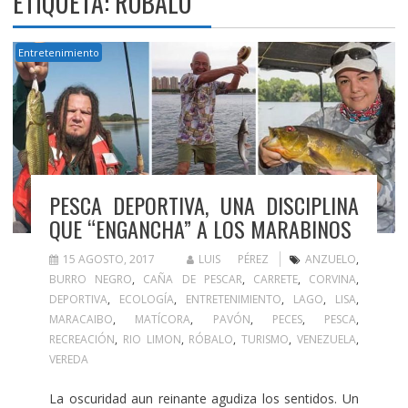
ETIQUETA:
RÓBALO
Entretenimiento
PESCA DEPORTIVA, UNA DISCIPLINA
QUE “ENGANCHA” A LOS MARABINOS
15 AGOSTO, 2017
LUIS PÉREZ
ANZUELO
,
BURRO NEGRO
,
CAÑA DE PESCAR
,
CARRETE
,
CORVINA
,
DEPORTIVA
,
ECOLOGÍA
,
ENTRETENIMIENTO
,
LAGO
,
LISA
,
MARACAIBO
,
MATÍCORA
,
PAVÓN
,
PECES
,
PESCA
,
RECREACIÓN
,
RIO LIMON
,
RÓBALO
,
TURISMO
,
VENEZUELA
,
VEREDA
La oscuridad aun reinante agudiza los sentidos. Un