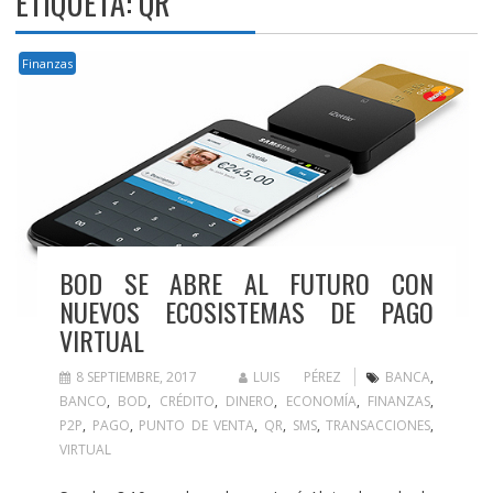
ETIQUETA:
QR
Finanzas
BOD SE ABRE AL FUTURO CON
NUEVOS ECOSISTEMAS DE PAGO
VIRTUAL
8 SEPTIEMBRE, 2017
LUIS PÉREZ
BANCA
,
BANCO
,
BOD
,
CRÉDITO
,
DINERO
,
ECONOMÍA
,
FINANZAS
,
P2P
,
PAGO
,
PUNTO DE VENTA
,
QR
,
SMS
,
TRANSACCIONES
,
VIRTUAL