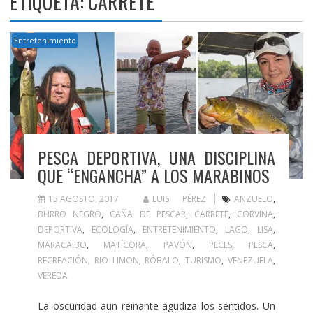
ETIQUETA:
CARRETE
Entretenimiento
PESCA DEPORTIVA, UNA DISCIPLINA
QUE “ENGANCHA” A LOS MARABINOS
15 AGOSTO, 2017
LUIS PÉREZ
ANZUELO
,
BURRO NEGRO
,
CAÑA DE PESCAR
,
CARRETE
,
CORVINA
,
DEPORTIVA
,
ECOLOGÍA
,
ENTRETENIMIENTO
,
LAGO
,
LISA
,
MARACAIBO
,
MATÍCORA
,
PAVÓN
,
PECES
,
PESCA
,
RECREACIÓN
,
RIO LIMON
,
RÓBALO
,
TURISMO
,
VENEZUELA
,
VEREDA
La oscuridad aun reinante agudiza los sentidos. Un