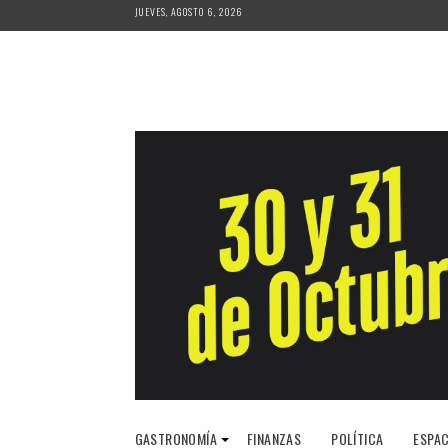
Saltar
JUEVES, AGOSTO 6, 2026
al
contenido
GASTRONOMÍA
FINANZAS
POLÍTICA
ESPAC