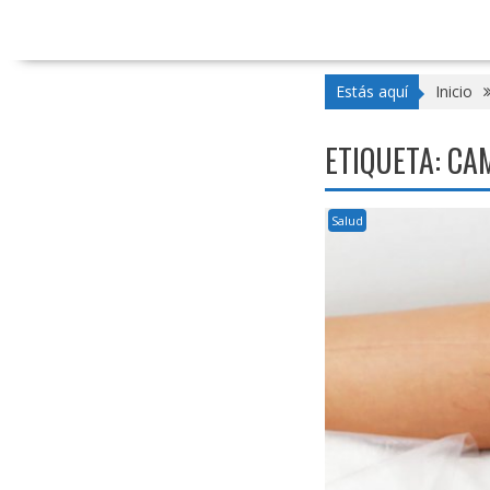
Estás aquí
Inicio
ETIQUETA:
CA
Salud