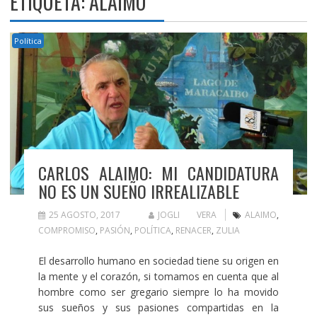
ETIQUETA:
ALAIMO
Política
CARLOS ALAIMO: MI CANDIDATURA
NO ES UN SUEÑO IRREALIZABLE
25 AGOSTO, 2017
JOGLI VERA
ALAIMO
,
COMPROMISO
,
PASIÓN
,
POLÍTICA
,
RENACER
,
ZULIA
El desarrollo humano en sociedad tiene su origen en
la mente y el corazón, si tomamos en cuenta que al
hombre como ser gregario siempre lo ha movido
sus sueños y sus pasiones compartidas en la