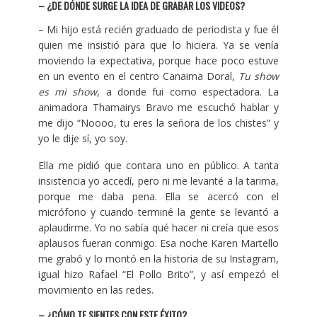
– ¿DE DÓNDE SURGE LA IDEA DE GRABAR LOS VIDEOS?
– Mi hijo está recién graduado de periodista y fue él
quien me insistió para que lo hiciera. Ya se venía
moviendo la expectativa, porque hace poco estuve
en un evento en el centro Canaima Doral,
Tu show
es mi show
, a donde fui como espectadora. La
animadora Thamairys Bravo me escuchó hablar y
me dijo “Noooo, tu eres la señora de los chistes” y
yo le dije sí, yo soy.
Ella me pidió que contara uno en público. A tanta
insistencia yo accedí, pero ni me levanté a la tarima,
porque me daba pena. Ella se acercó con el
micrófono y cuando terminé la gente se levantó a
aplaudirme. Yo no sabía qué hacer ni creía que esos
aplausos fueran conmigo. Esa noche Karen Martello
me grabó y lo montó en la historia de su Instagram,
igual hizo Rafael “El Pollo Brito”, y así empezó el
movimiento en las redes.
– ¿CÓMO TE SIENTES CON ESTE ÉXITO?