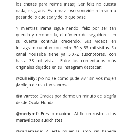
los chistes para reírme (risas). Ser feliz no cuesta
nada, es gratis. Es maravilloso sonreírle a la vida a
pesar de lo que sea y de lo que pase.
Y mientras Irama sigue riendo, feliz por ser tan
querida y reconocida, el número de seguidores en
su cuenta continúa creciendo. Sus videos en
Instagram cuentan con entre 50 y 85 mil visitas. Su
canal YouTube tiene ya 5.072 suscriptores, con
hasta 33 mil visitas. Entre los comentarios más
originales dejados en su Instagram destacan:
@zuheilly:
¡Yo no sé cómo pude vivir sin vos mujer!
¡Molleja de risa tan sabrosa!
@alvartto:
Gracias por darme un minuto de alegría
desde Ocala Florida.
@merlymf:
Eres lo máximo. Al fin un rostro a los
maravillosos audichistes.
@carlamada:
A esta mujer la amo sin haberla