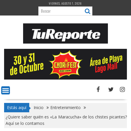
Saltar
VIERNES, AGOSTO 7, 2026
al
contenido
Estás aquí
Inicio
Entretenimiento
¿Quiere saber quién es «La Maracucha» de los chistes picantes?
Aquí se lo contamos