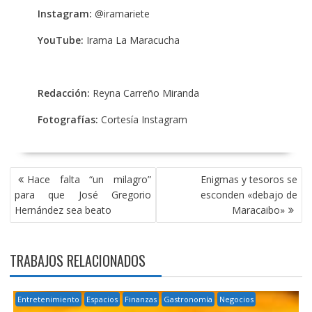
Instagram:
@iramariete
YouTube:
Irama La Maracucha
Redacción:
Reyna Carreño Miranda
Fotografías:
Cortesía Instagram
NAVEGACIÓN
Hace falta “un milagro”
Enigmas y tesoros se
DE
para que José Gregorio
esconden «debajo de
ENTRADAS
Hernández sea beato
Maracaibo»
TRABAJOS RELACIONADOS
Entretenimiento
Espacios
Finanzas
Gastronomía
Negocios