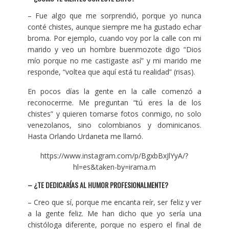
– Fue algo que me sorprendió, porque yo nunca
conté chistes, aunque siempre me ha gustado echar
broma. Por ejemplo, cuando voy por la calle con mi
marido y veo un hombre buenmozote digo “Dios
mío porque no me castigaste así” y mi marido me
responde, “voltea que aquí está tu realidad” (risas).
En pocos días la gente en la calle comenzó a
reconocerme. Me preguntan “tú eres la de los
chistes” y quieren tomarse fotos conmigo, no solo
venezolanos, sino colombianos y dominicanos.
Hasta Orlando Urdaneta me llamó.
https://www.instagram.com/p/BgxbBxJlYyA/?
hl=es&taken-by=irama.m
– ¿TE DEDICARÍAS AL HUMOR PROFESIONALMENTE?
– Creo que sí, porque me encanta reír, ser feliz y ver
a la gente feliz. Me han dicho que yo sería una
chistóloga diferente, porque no espero el final de