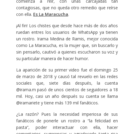
comienza a reír, con unas carcajadas tan
contagiosas, que no queda otro remedio que reírse
con ella.
Es La Maracucha
.
¡Al fin! Los chistes que desde hace más de dos años
ruedan entres los usuarios de WhatsApp ya tienen
un rostro. Irama Medina de Ramis, mejor conocida
como La Maracucha, es la mujer que, sin buscarlo y
sin pensarlo, cautivó a quienes escucharon su voz y
su particular manera de hacer humor.
La aparición de su primer video fue el domingo 25
de marzo de 2018 y causó tal revuelo en las redes
sociales que, siete días después, la cuenta
@irama.m pasó de unos cientos de seguidores a 18
mil. Hoy, casi un año después su cuenta se llama
@iramariete y tiene más 139 mil fanáticos.
¿La razón? Pues la necesidad imperiosa de sus
fanáticos de ponerle un rostro a “la felicidad en
pasta”, poder interactuar con ella, hacer
comentarios, sugerencias y agradecerle tanta risa