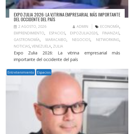
EXPO ZULIA 2026: LA VITRINA EMPRESARIAL MÁS IMPORTANTE
DEL OCCIDENTE DEL PAÍS
2 AGOSTO, 2026
ADMIN
ECONOMÍA
,
EMPRENDIMIENTO
,
ESPACIOS
,
EXPOZULIA2026
,
FINANZAS
,
GASTRONOMÍA
,
MARACAIBO
,
NEGOCIOS
,
NETWORKING
,
NOTICIAS
,
VENEZUELA
,
ZULIA
Expo Zulia 2026: La vitrina empresarial más
importante del occidente del país
Entretenimiento
Espacios