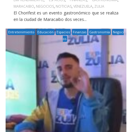
MARACAIBO
,
NEGOCIOS
,
NOTICIAS
,
VENEZUELA
,
ZULIA
El Chorifest es un evento gastronómico que se realiza
en la ciudad de Maracaibo dos veces...
Entretenimiento
Educación
Espacios
Finanzas
Gastronomía
Negoci
os