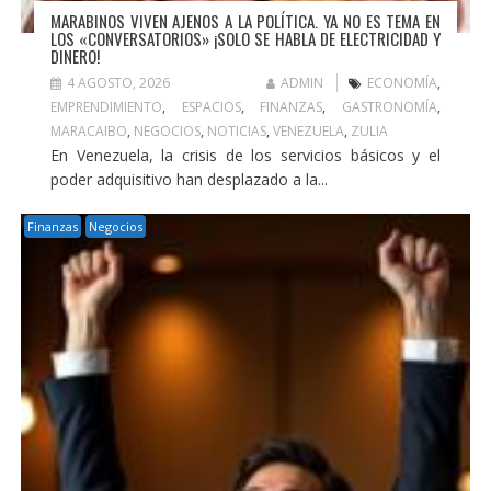
MARABINOS VIVEN AJENOS A LA POLÍTICA. YA NO ES TEMA EN
LOS «CONVERSATORIOS» ¡SOLO SE HABLA DE ELECTRICIDAD Y
DINERO!
4 AGOSTO, 2026
ADMIN
ECONOMÍA
,
EMPRENDIMIENTO
,
ESPACIOS
,
FINANZAS
,
GASTRONOMÍA
,
MARACAIBO
,
NEGOCIOS
,
NOTICIAS
,
VENEZUELA
,
ZULIA
En Venezuela, la crisis de los servicios básicos y el
poder adquisitivo han desplazado a la...
Finanzas
Negocios