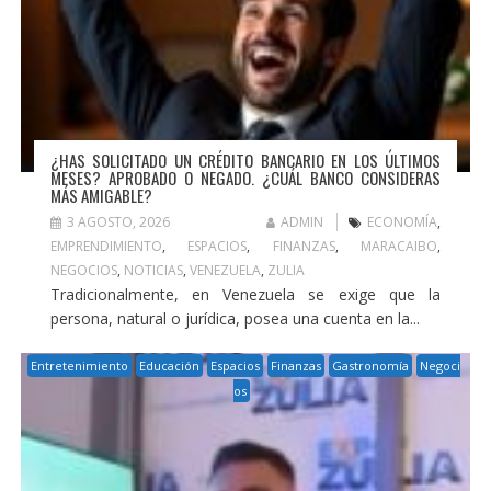
¿HAS SOLICITADO UN CRÉDITO BANCARIO EN LOS ÚLTIMOS
MESES? APROBADO O NEGADO. ¿CUÁL BANCO CONSIDERAS
MÁS AMIGABLE?
3 AGOSTO, 2026
ADMIN
ECONOMÍA
,
EMPRENDIMIENTO
,
ESPACIOS
,
FINANZAS
,
MARACAIBO
,
NEGOCIOS
,
NOTICIAS
,
VENEZUELA
,
ZULIA
Tradicionalmente, en Venezuela se exige que la
persona, natural o jurídica, posea una cuenta en la...
Entretenimiento
Educación
Espacios
Finanzas
Gastronomía
Negoci
os