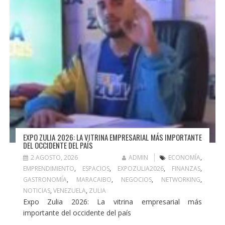
EXPO ZULIA 2026: LA VITRINA EMPRESARIAL MÁS IMPORTANTE
DEL OCCIDENTE DEL PAÍS
2 AGOSTO, 2026
ADMIN
ECONOMÍA
,
EMPRENDIMIENTO
,
ESPACIOS
,
EXPOZULIA2026
,
FINANZAS
,
GASTRONOMÍA
,
MARACAIBO
,
NEGOCIOS
,
NETWORKING
,
NOTICIAS
,
VENEZUELA
,
ZULIA
Expo Zulia 2026: La vitrina empresarial más
importante del occidente del país