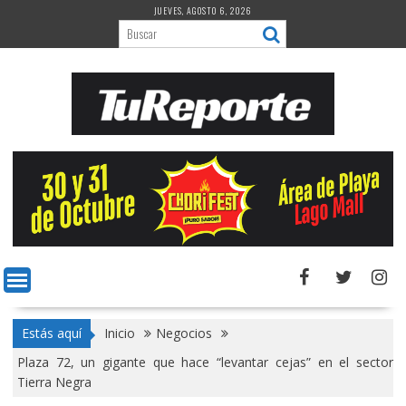
Saltar
JUEVES, AGOSTO 6, 2026
al
contenido
Estás aquí
Inicio
Negocios
Plaza 72, un gigante que hace “levantar cejas” en el sector
Tierra Negra