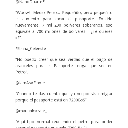
@NanoDuarteF
“Woow!!! Medio Petro… Pequeñito, pero pequeñito
el aumento para sacar el pasaporte. Emitirlo
nuevamente, 7 mil 200 bolívares soberanos, eso
equivale a 700 millones de bolívares… ¿Te quieres
ir?”.
@Luna_Celeeste
“No puedo creer que sea verdad que el pago de
aranceles para el Pasaporte tenga que ser en
Petro”.
@IamAsAFlame
“Cuando te das cuenta que ya no podrás emigrar
porque el pasaporte está en 7200BsS”.
@mariaalcazaar_
“Aquí tipo normal reuniendo el petro para poder
sacar el pasaporte que vale 7200 Bs.S”.