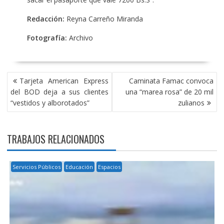
Redacción:
Reyna Carreño Miranda
Fotografía:
Archivo
NAVEGACIÓN
Tarjeta American Express
Caminata Famac convoca
DE
del BOD deja a sus clientes
una “marea rosa” de 20 mil
ENTRADAS
“vestidos y alborotados”
zulianos
TRABAJOS RELACIONADOS
Servicios Públicos
Educación
Espacios