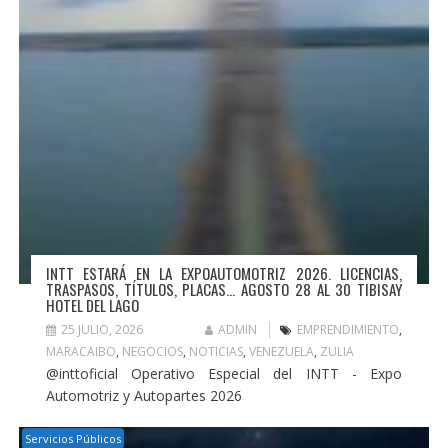
INTT ESTARÁ EN LA EXPOAUTOMOTRIZ 2026. LICENCIAS,
TRASPASOS, TÍTULOS, PLACAS… AGOSTO 28 AL 30 TIBISAY
HOTEL DEL LAGO
25 JULIO, 2026
ADMIN
EMPRENDIMIENTO
,
MARACAIBO
,
NEGOCIOS
,
NOTICIAS
,
VENEZUELA
,
ZULIA
@inttoficial Operativo Especial del INTT - Expo
Automotriz y Autopartes 2026
Servicios Públicos