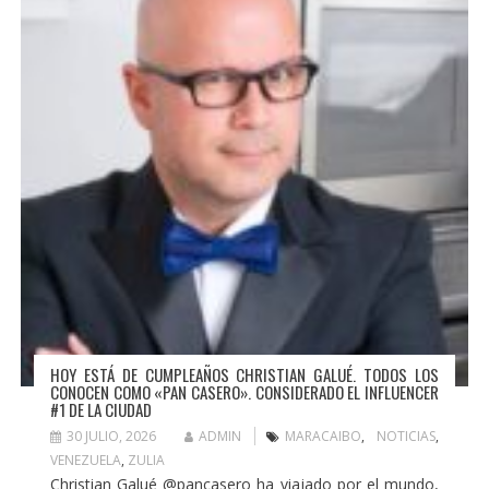
HOY ESTÁ DE CUMPLEAÑOS CHRISTIAN GALUÉ. TODOS LOS
CONOCEN COMO «PAN CASERO». CONSIDERADO EL INFLUENCER
#1 DE LA CIUDAD
30 JULIO, 2026
ADMIN
MARACAIBO
,
NOTICIAS
,
VENEZUELA
,
ZULIA
Christian Galué @pancasero ha viajado por el mundo,