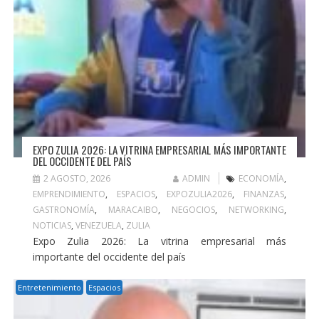
EXPO ZULIA 2026: LA VITRINA EMPRESARIAL MÁS IMPORTANTE
DEL OCCIDENTE DEL PAÍS
2 AGOSTO, 2026
ADMIN
ECONOMÍA
,
EMPRENDIMIENTO
,
ESPACIOS
,
EXPOZULIA2026
,
FINANZAS
,
GASTRONOMÍA
,
MARACAIBO
,
NEGOCIOS
,
NETWORKING
,
NOTICIAS
,
VENEZUELA
,
ZULIA
Expo Zulia 2026: La vitrina empresarial más
importante del occidente del país
Entretenimiento
Espacios