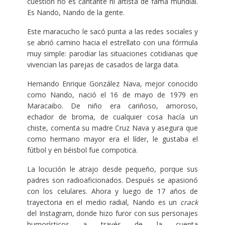
cuestión no es cantante ni artista de fama mundial.
Es Nando, Nando de la gente.
Este maracucho le sacó punta a las redes sociales y
se abrió camino hacia el estrellato con una fórmula
muy simple: parodiar las situaciones cotidianas que
vivencian las parejas de casados de larga data.
Hernando Enrique González Nava, mejor conocido
como Nando, nació el 16 de mayo de 1979 en
Maracaibo. De niño era cariñoso, amoroso,
echador de broma, de cualquier cosa hacía un
chiste, comenta su madre Cruz Nava y asegura que
como hermano mayor era el líder, le gustaba el
fútbol y en béisbol fue compotica.
La locución le atrajo desde pequeño, porque sus
padres son radioaficionados. Después se apasionó
con los celulares. Ahora y luego de 17 años de
trayectoria en el medio radial, Nando es un
crack
del Instagram, donde hizo furor con sus personajes
humorísticos a través de la cuenta