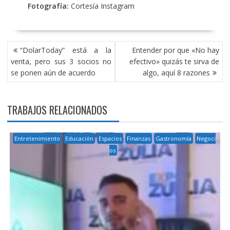
Fotografía:
Cortesía Instagram
NAVEGACIÓN
“DolarToday” está a la
Entender por que «No hay
DE
venta, pero sus 3 socios no
efectivo» quizás te sirva de
ENTRADAS
se ponen aún de acuerdo
algo, aquí 8 razones
TRABAJOS RELACIONADOS
Entretenimiento
Educación
Espacios
Finanzas
Gastronomía
Negoci
os