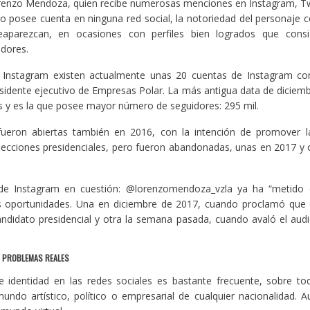
orenzo Mendoza, quien recibe numerosas menciones en Instagram, Tw
o posee cuenta en ninguna red social, la notoriedad del personaje 
reaparezcan, en ocasiones con perfiles bien logrados que cons
dores.
 Instagram existen actualmente unas 20 cuentas de Instagram co
esidente ejecutivo de Empresas Polar. La más antigua data de diciemb
s y es la que posee mayor número de seguidores: 295 mil.
fueron abiertas también en 2016, con la intención de promover l
ecciones presidenciales, pero fueron abandonadas, unas en 2017 y
de Instagram en cuestión: @lorenzomendoza_vzla ya ha “metido
oportunidades. Una en diciembre de 2017, cuando proclamó que 
ndidato presidencial y otra la semana pasada, cuando avaló el audi
, PROBLEMAS REALES
 identidad en las redes sociales es bastante frecuente, sobre to
undo artístico, político o empresarial de cualquier nacionalidad.