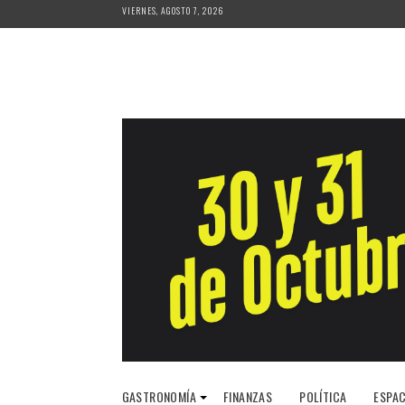
Saltar
VIERNES, AGOSTO 7, 2026
al
contenido
GASTRONOMÍA
FINANZAS
POLÍTICA
ESPAC