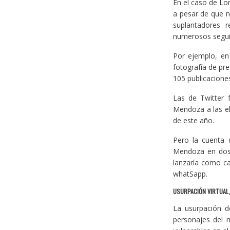
En el caso de L
a pesar de que n
suplantadores 
numerosos segui
Por ejemplo, en
fotografía de pr
105 publicacione
Las de Twitter 
Mendoza a las el
de este año.
Pero la cuenta 
Mendoza en dos 
lanzaría como ca
whatSapp.
USURPACIÓN VIRTUAL
La usurpación de
personajes del m