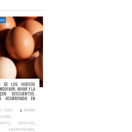
zas
IO DE LOS HUEVOS
DO! KIRI, NIVAR Y LA
CEN DESCUENTOS.
Á OCURRIENDO EN
O, 2026
ADMIN
NOMÍA
,
IENTO
,
ESPACIOS
,
,
GASTRONOMÍA
,