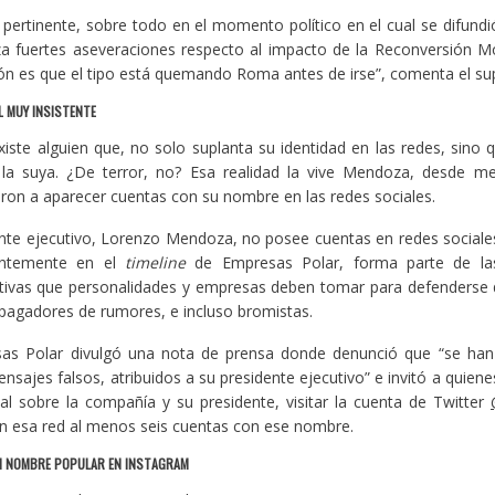
s pertinente, sobre todo en el momento político en el cual se difundi
a fuertes aseveraciones respecto al impacto de la Reconversión M
ón es que el tipo está quemando Roma antes de irse”, comenta el su
 MUY INSISTENTE
iste alguien que, no solo suplanta su identidad en las redes, sino 
la suya. ¿De terror, no? Esa realidad la vive Mendoza, desde m
n a aparecer cuentas con su nombre en las redes sociales.
nte ejecutivo, Lorenzo Mendoza, no posee cuentas en redes sociales”
entemente en el
timeline
de Empresas Polar, forma parte de l
ativas que personalidades y empresas deben tomar para defenderse 
opagadores de rumores, e incluso bromistas.
as Polar divulgó una nota de prensa donde denunció que “se han 
nsajes falsos, atribuidos a su presidente ejecutivo” e invitó a quie
ial sobre la compañía y su presidente, visitar la cuenta de Twitter
n esa red al menos seis cuentas con ese nombre.
N NOMBRE POPULAR EN INSTAGRAM