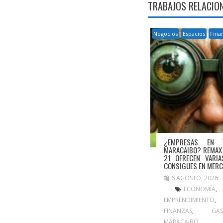
TRABAJOS RELACIO
Negocios
Espacios
Fina
¿EMPRESAS EN 
MARACAIBO? REMAX
21 OFRECEN VARIA
CONSIGUES EN MERC
6 AGOSTO, 2026
ECONOMÍA
,
EMPRENDIMIENTO
FINANZAS
,
GA
MARACAIBO