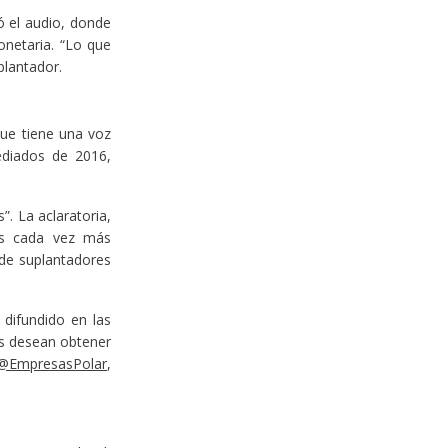
ó el audio, donde
onetaria. “Lo que
plantador.
que tiene una voz
ediados de 2016,
. La aclaratoria,
as cada vez más
de suplantadores
difundido en las
nes desean obtener
@EmpresasPolar
,