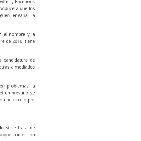
itter y Facebook
conduce a que los
iguen engañar a
n el nombre y la
re de 2016, tiene
a candidatura de
 otras a mediados
 en problemas” a
el empresario se
o que circuló por
do si se trata de
 Aunque todos son