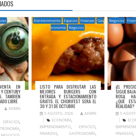
NADOS
nzas
Entretenimiento
Espacios
Finanzas
Gas
Negocios
Finan
tronomía
Negocios
VENTA EN
LISTO PARA DISFRUTAR LAS
¡EL PREC
 Y CENTURY
MEJORES BURGERS CON
SIGUE BAJAN
S. TAMBIÉN
ENTRADA Y ESTACIONAMIENTO
ROSA HA
ADO LIBRE
GRATIS. EL CHORIFEST SERÁ EL
¿QUÉ EST
30 Y 31 DE OCTUBRE
REALIDAD?
ADMIN
5 AGOSTO, 2026
ADMIN
5 AGOST
ECONOMÍA
,
ECO
,
ESPACIOS
,
EMPRENDIMIENTO
,
ESPACIOS
,
EMPRENDIM
STRONOMÍA
,
FINANZAS
,
GASTRONOMÍA
,
FINANZAS
,
NEGOCIOS
,