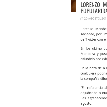
LORENZO M
POPULARID
20 AGOSTO, 201
Lorenzo Mendoza
saciedad, por Em
de Twitter con e
En los último d
Mendoza y puso 
difundido por Wh
En la nota de a
cualquiera podrí
la compañía difu
“En referencia a
adjudicado a nu
Les agradecemos
agosto.