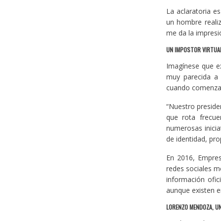
La aclaratoria e
un hombre realiz
me da la impresi
UN IMPOSTOR VIRTUAL
Imagínese que ex
muy parecida a 
cuando comenzaro
“Nuestro preside
que rota frecu
numerosas inici
de identidad, pr
En 2016, Empres
redes sociales me
información ofic
aunque existen e
LORENZO MENDOZA, U