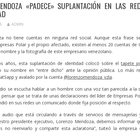
ENDOZA «PADECE» SUPLANTACIÓN EN LAS RE
AD
8
ADMIN
 no tiene cuentas en ninguna red social. Aunque esta frase se 
presas Polar y el propio afectado, existen al menos 20 cuentas de 
l nombre y la fotografía de este empresario venezolano.
os años, esta suplantación de identidad colocó sobre el
tapete po
su nombre en “entre dicho” ante la opinión pública. Lo más re
atSapp y avalado por la cuenta
@lorenzomendoza_vzla
.
udio se escucha hablar a un hombre con una voz tan parecida a la
a pensar que se trata de unas declaraciones del líder de Empresas Po
ndió en sus redes un comunicado donde fija posición al respecto.
l audio que está circulando a través de servicios de mensajerías 
estro presidente ejecutivo, Lorenzo Mendoza, debemos informar qu
 no reenviarlo y compartir esta aclaratoria”, tuiteó la empresa