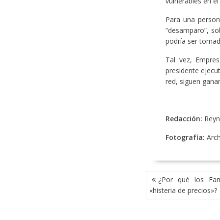
vulnerables en el
Para una person
“desamparo”, sob
podría ser tomad
Tal vez, Empres
presidente ejecut
red, siguen gana
Redacción:
Reyn
Fotografía:
Arc
NAVEGACIÓN
¿Por qué los Fa
DE
«histeria de precios»?
ENTRADAS