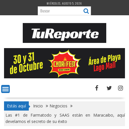
Saltar
MIÉRCOLES, AGOSTO 5, 2026
al
contenido
Estás aquí
Inicio
Negocios
Las #1 de Farmatodo y SAAS están en Maracaibo, aquí
develamos el secreto de su éxito