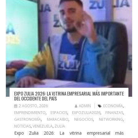
EXPO ZULIA 2026: LA VITRINA EMPRESARIAL MÁS IMPORTANTE
DEL OCCIDENTE DEL PAÍS
2 AGOSTO, 2026
ADMIN
ECONOMÍA
,
EMPRENDIMIENTO
,
ESPACIOS
,
EXPOZULIA2026
,
FINANZAS
,
GASTRONOMÍA
,
MARACAIBO
,
NEGOCIOS
,
NETWORKING
,
NOTICIAS
,
VENEZUELA
,
ZULIA
Expo Zulia 2026: La vitrina empresarial más