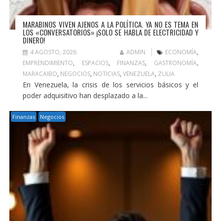
MARABINOS VIVEN AJENOS A LA POLÍTICA. YA NO ES TEMA EN
LOS «CONVERSATORIOS» ¡SOLO SE HABLA DE ELECTRICIDAD Y
DINERO!
4 AGOSTO, 2026
ADMIN
ECONOMÍA
,
EMPRENDIMIENTO
,
ESPACIOS
,
FINANZAS
,
GASTRONOMÍA
,
MARACAIBO
,
NEGOCIOS
,
NOTICIAS
,
VENEZUELA
,
ZULIA
En Venezuela, la crisis de los servicios básicos y el
poder adquisitivo han desplazado a la...
Finanzas
Negocios