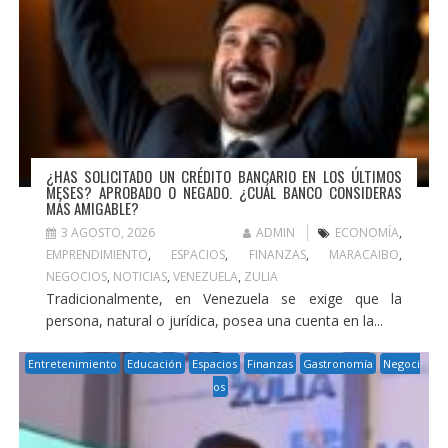
¿HAS SOLICITADO UN CRÉDITO BANCARIO EN LOS ÚLTIMOS
MESES? APROBADO O NEGADO. ¿CUÁL BANCO CONSIDERAS
MÁS AMIGABLE?
3 AGOSTO, 2026
ADMIN
ECONOMÍA
,
EMPRENDIMIENTO
,
ESPACIOS
,
FINANZAS
,
MARACAIBO
,
NEGOCIOS
,
NOTICIAS
,
VENEZUELA
,
ZULIA
Tradicionalmente, en Venezuela se exige que la
persona, natural o jurídica, posea una cuenta en la...
Entretenimiento
Educación
Espacios
Finanzas
Gastronomía
Negoci
os