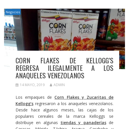
Negocios
CORN FLAKES DE KELLOGG’S
REGRESA ILEGALMENTE A LOS
ANAQUELES VENEZOLANOS
14 MAYO, 2019
ADMIN
Los empaques de
Corn Flakes y Zucaritas de
Kellogg’s
regresaron a los anaqueles venezolanos.
Desde hace algunos meses, las cajas de los
populares cereales de la marca Kelloggs se
distribuye en algunas
tiendas y panaderías
de
Caracas, Mérida, Táchira, Aragua, Carabobo y