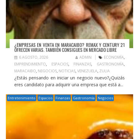
¿EMPRESAS EN VENTA EN MARACAIBO? REMAX Y CENTURY 21
OFRECEN VARIAS. TAMBIÉN CONSIGUES EN MERCADO LIBRE
6 AGOSTO, 2026
ADMIN
ECONOMÍA
,
EMPRENDIMIENTO
,
ESPACIOS
,
FINANZAS
,
GASTRONOMÍA
,
MARACAIBO
,
NEGOCIOS
,
NOTICIAS
,
VENEZUELA
,
ZULIA
¿Estás pensando en iniciar un negocio nuevo?¿Quizás
eres candidato para adquirir una empresa que está a...
Entretenimiento
Espacios
Finanzas
Gastronomía
Negocios