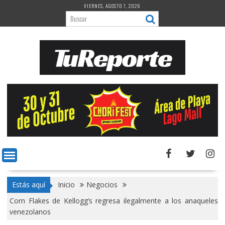
Saltar
VIERNES, AGOSTO 7, 2026
al
contenido
Estás aquí
Inicio
Negocios
Corn Flakes de Kellogg’s regresa ilegalmente a los anaqueles
venezolanos