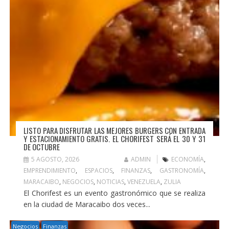
LISTO PARA DISFRUTAR LAS MEJORES BURGERS CON ENTRADA
Y ESTACIONAMIENTO GRATIS. EL CHORIFEST SERÁ EL 30 Y 31
DE OCTUBRE
5 AGOSTO, 2026
ADMIN
ECONOMÍA
,
EMPRENDIMIENTO
,
ESPACIOS
,
FINANZAS
,
GASTRONOMÍA
,
MARACAIBO
,
NEGOCIOS
,
NOTICIAS
,
VENEZUELA
,
ZULIA
El Chorifest es un evento gastronómico que se realiza
en la ciudad de Maracaibo dos veces...
Negocios
Finanzas