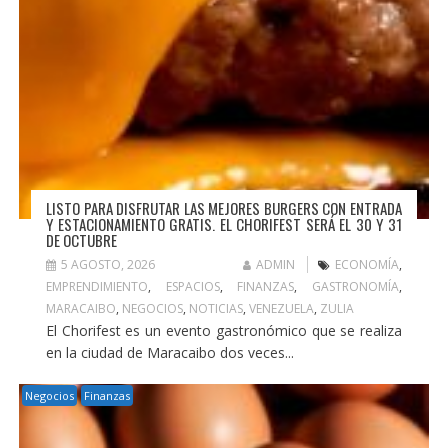
LISTO PARA DISFRUTAR LAS MEJORES BURGERS CON ENTRADA
Y ESTACIONAMIENTO GRATIS. EL CHORIFEST SERÁ EL 30 Y 31
DE OCTUBRE
5 AGOSTO, 2026
ADMIN
ECONOMÍA
,
EMPRENDIMIENTO
,
ESPACIOS
,
FINANZAS
,
GASTRONOMÍA
,
MARACAIBO
,
NEGOCIOS
,
NOTICIAS
,
VENEZUELA
,
ZULIA
El Chorifest es un evento gastronómico que se realiza
en la ciudad de Maracaibo dos veces...
Negocios
Finanzas