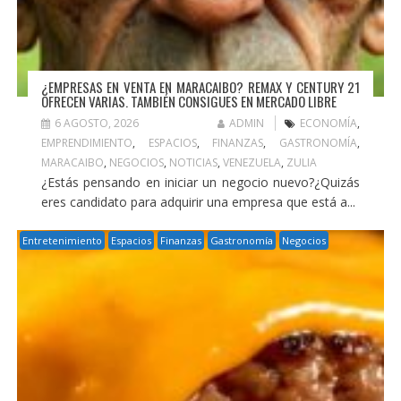
¿EMPRESAS EN VENTA EN MARACAIBO? REMAX Y CENTURY 21
OFRECEN VARIAS. TAMBIÉN CONSIGUES EN MERCADO LIBRE
6 AGOSTO, 2026
ADMIN
ECONOMÍA
,
EMPRENDIMIENTO
,
ESPACIOS
,
FINANZAS
,
GASTRONOMÍA
,
MARACAIBO
,
NEGOCIOS
,
NOTICIAS
,
VENEZUELA
,
ZULIA
¿Estás pensando en iniciar un negocio nuevo?¿Quizás
eres candidato para adquirir una empresa que está a...
Entretenimiento
Espacios
Finanzas
Gastronomía
Negocios