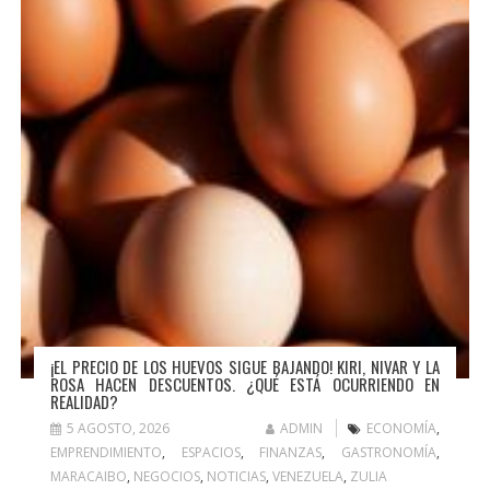
¡EL PRECIO DE LOS HUEVOS SIGUE BAJANDO! KIRI, NIVAR Y LA
ROSA HACEN DESCUENTOS. ¿QUÉ ESTÁ OCURRIENDO EN
REALIDAD?
5 AGOSTO, 2026
ADMIN
ECONOMÍA
,
EMPRENDIMIENTO
,
ESPACIOS
,
FINANZAS
,
GASTRONOMÍA
,
MARACAIBO
,
NEGOCIOS
,
NOTICIAS
,
VENEZUELA
,
ZULIA