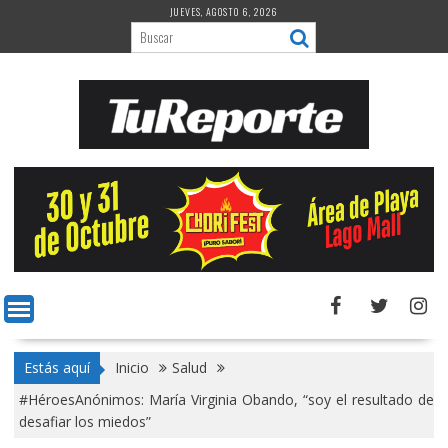
Saltar
JUEVES, AGOSTO 6, 2026
al
contenido
Estás aquí
Inicio
Salud
#HéroesAnónimos: María Virginia Obando, “soy el resultado de
desafiar los miedos”