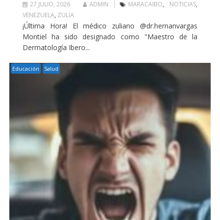
27 JULIO, 2026
ADMIN
MARACAIBO
,
NOTICIAS
,
VENEZUELA
,
ZULIA
¡Última Hora! El médico zuliano @dr.hernanvargas
Montiel ha sido designado como "Maestro de la
Dermatología Ibero...
Educación
Salud