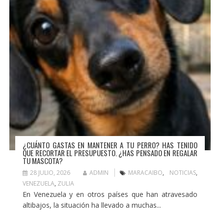
¿CUÁNTO GASTAS EN MANTENER A TU PERRO? HAS TENIDO
QUE RECORTAR EL PRESUPUESTO. ¿HAS PENSADO EN REGALAR
TU MASCOTA?
28 JULIO, 2026
ADMIN
MARACAIBO
,
NOTICIAS
,
VENEZUELA
,
ZULIA
En Venezuela y en otros países que han atravesado
altibajos, la situación ha llevado a muchas...