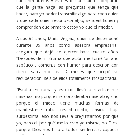
que enfrentarlos y eso es lo que quiero compartir,
que la gente haga las preguntas que tenga que
hacer, para yo poder transmitir algo para cada quien
y que cada quien reconozca algo, se identifiquen y
comprendan que primero estoy yo que el miedo”.
A sus 62 años, María Virginia, quien se desempeñó
durante 35 años como asesora empresarial,
asegura que dejó de ejercer hace cuatro años.
“Después de mi última operación me tomé ‘un año
sabático’”, comenta con humor para describir con
cierto sarcasmo los 12 meses que ocupó su
recuperación, seis de ellos totalmente incapacitada.
“Estaba en cama y eso me llevó a revolcar mis
miserias, no porque me consideraba miserable, sino
porque el miedo tiene muchas formas de
manifestarse: rabia, resentimiento, envidia, baja
autoestima, eso nos lleva a preguntarnos por qué
yo, pero el ‘por qué’ me lo creo yo misma, no Dios,
porque Dios nos hizo a todos sin límites, capaces