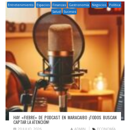
Entretenimiento
Espacios
Finanzas
Gastronomía
Negocios
Política
Salud
Sucesos
HAY «FIEBRE» DE PODCAST EN MARACAIBO ¡TODOS BUSCAN
CAPTAR LA ATENCIÓN!
20 JULIO, 2026
ADMIN
ECONOMÍA
,