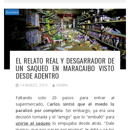
Sucesos
EL RELATO REAL Y DESGARRADOR DE
UN SAQUEO EN MARACAIBO VISTO
DESDE ADENTRO
14 MARZO, 2019
ADMIN
Faltando solo 20 pasos para entrar al
supermercado, C
arlos sintió que el miedo lo
paralizó por completo
. Sin embargo, ya era una
decisión tomada y el “amigo” que lo “embulló” para
unirse al saqueo
lo empujaba desde atrás. “Dale
marico, que nos pasan por encima”, le gritó y se los