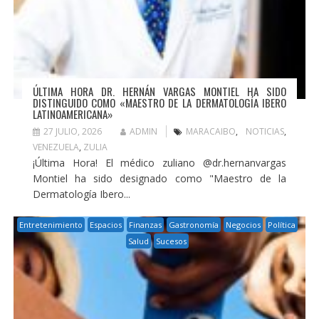
ÚLTIMA HORA DR. HERNÁN VARGAS MONTIEL HA SIDO
DISTINGUIDO COMO «MAESTRO DE LA DERMATOLOGÍA IBERO
LATINOAMERICANA»
27 JULIO, 2026
ADMIN
MARACAIBO
,
NOTICIAS
,
VENEZUELA
,
ZULIA
¡Última Hora! El médico zuliano @dr.hernanvargas
Montiel ha sido designado como "Maestro de la
Dermatología Ibero...
Entretenimiento
Espacios
Finanzas
Gastronomía
Negocios
Política
Salud
Sucesos