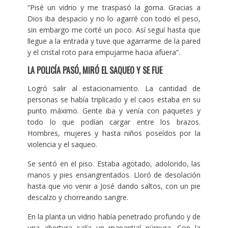
“Pisé un vidrio y me traspasó la goma. Gracias a
Dios iba despacio y no lo agarré con todo el peso,
sin embargo me corté un poco. Así seguí hasta que
llegue a la entrada y tuve que agarrarme de la pared
y el cristal roto para empujarme hacia afuera”.
LA POLICÍA PASÓ, MIRÓ EL SAQUEO Y SE FUE
Logró salir al estacionamiento. La cantidad de
personas se había triplicado y el caos estaba en su
punto máximo. Gente iba y venía con paquetes y
todo lo que podían cargar entre los brazos.
Hombres, mujeres y hasta niños poseídos por la
violencia y el saqueo.
Se sentó en el piso. Estaba agotado, adolorido, las
manos y pies ensangrentados. Lloró de desolación
hasta que vio venir a José dando saltos, con un pie
descalzo y chorreando sangre.
En la planta un vidrio había penetrado profundo y de
una abertura salía un manantial púrpura. Con la