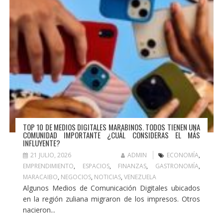
TOP 10 DE MEDIOS DIGITALES MARABINOS. TODOS TIENEN UNA
COMUNIDAD IMPORTANTE ¿CUÁL CONSIDERAS EL MÁS
INFLUYENTE?
21 JULIO, 2026
ADMIN
ECONOMÍA
,
EMPRENDIMIENTO
,
ESPACIOS
,
FINANZAS
,
GASTRONOMÍA
,
MARACAIBO
,
NEGOCIOS
,
NOTICIAS
,
VENEZUELA
Algunos Medios de Comunicación Digitales ubicados
en la región zuliana migraron de los impresos. Otros
nacieron...