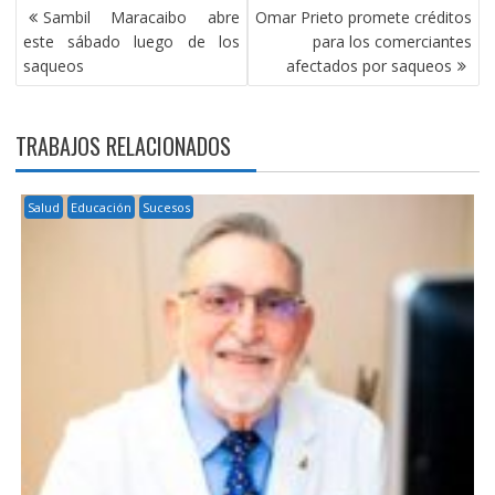
NAVEGACIÓN
Sambil Maracaibo abre
Omar Prieto promete créditos
DE
este sábado luego de los
para los comerciantes
ENTRADAS
saqueos
afectados por saqueos
TRABAJOS RELACIONADOS
Salud
Educación
Sucesos