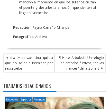
mención al momento en que los zulianos cruzan
el puente y describe la emoción que sienten al
llegar a Maracaibo.
Redacción:
Reyna Carreño Miranda
Fotografías:
Archivo
NAVEGACIÓN
«La Menova»: Una quinta
El Hotel Arboleda: Un refugio
DE
que no se deja intimidar por
de amoríos furtivos, “en las
ENTRADAS
rascacielos
narices” de la Zona 3
TRABAJOS RELACIONADOS
Negocios
Espacios
Finanzas