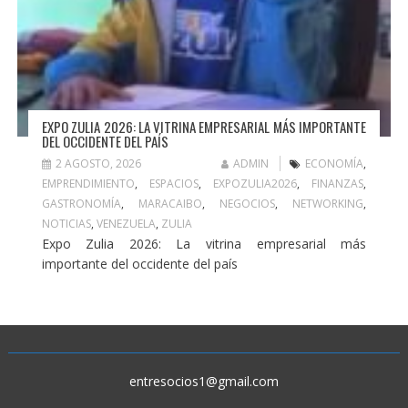
EXPO ZULIA 2026: LA VITRINA EMPRESARIAL MÁS IMPORTANTE
DEL OCCIDENTE DEL PAÍS
2 AGOSTO, 2026
ADMIN
ECONOMÍA
,
EMPRENDIMIENTO
,
ESPACIOS
,
EXPOZULIA2026
,
FINANZAS
,
GASTRONOMÍA
,
MARACAIBO
,
NEGOCIOS
,
NETWORKING
,
NOTICIAS
,
VENEZUELA
,
ZULIA
Expo Zulia 2026: La vitrina empresarial más
importante del occidente del país
entresocios1@gmail.com