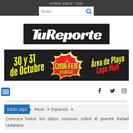
Saltar
VIERNES, AGOSTO 7, 2026
al
contenido
Estás aquí
Inicio
Espacios
Conozca todos los datos curiosos sobre el puente Rafael
Urdaneta