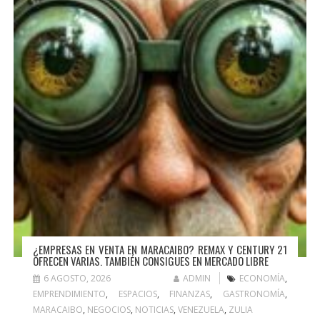
¿EMPRESAS EN VENTA EN MARACAIBO? REMAX Y CENTURY 21
OFRECEN VARIAS. TAMBIÉN CONSIGUES EN MERCADO LIBRE
6 AGOSTO, 2026
ADMIN
ECONOMÍA
,
EMPRENDIMIENTO
,
ESPACIOS
,
FINANZAS
,
GASTRONOMÍA
,
MARACAIBO
,
NEGOCIOS
,
NOTICIAS
,
VENEZUELA
,
ZULIA