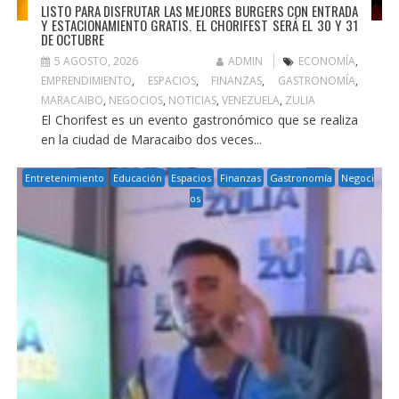
LISTO PARA DISFRUTAR LAS MEJORES BURGERS CON ENTRADA
Y ESTACIONAMIENTO GRATIS. EL CHORIFEST SERÁ EL 30 Y 31
DE OCTUBRE
5 AGOSTO, 2026
ADMIN
ECONOMÍA
,
EMPRENDIMIENTO
,
ESPACIOS
,
FINANZAS
,
GASTRONOMÍA
,
MARACAIBO
,
NEGOCIOS
,
NOTICIAS
,
VENEZUELA
,
ZULIA
El Chorifest es un evento gastronómico que se realiza
en la ciudad de Maracaibo dos veces...
Entretenimiento
Educación
Espacios
Finanzas
Gastronomía
Negoci
os