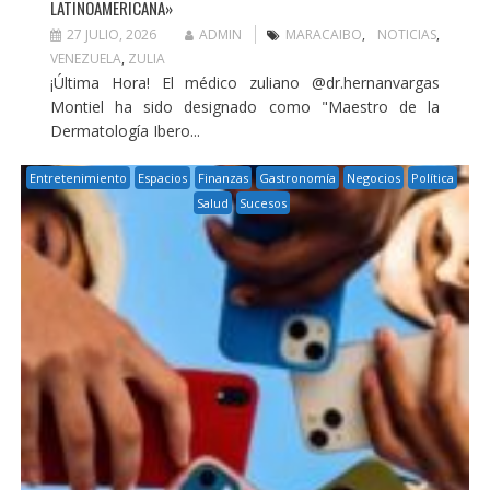
LATINOAMERICANA»
27 JULIO, 2026
ADMIN
MARACAIBO
,
NOTICIAS
,
VENEZUELA
,
ZULIA
¡Última Hora! El médico zuliano @dr.hernanvargas
Montiel ha sido designado como "Maestro de la
Dermatología Ibero...
Entretenimiento
Espacios
Finanzas
Gastronomía
Negocios
Política
Salud
Sucesos