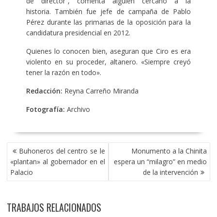
de director”, comenta alguien cercano a la
historia.
También fue jefe de campaña de Pablo
Pérez durante las primarias de la oposición para la
candidatura presidencial en 2012.
Quienes lo conocen bien, aseguran que Ciro es era
violento en su proceder, altanero. «Siempre creyó
tener la razón en todo».
Redacción:
Reyna Carreño Miranda
Fotografía:
Archivo
NAVEGACIÓN
Buhoneros del centro se le
Monumento a la Chinita
DE
«plantan» al gobernador en el
espera un “milagro” en medio
ENTRADAS
Palacio
de la intervención
TRABAJOS RELACIONADOS