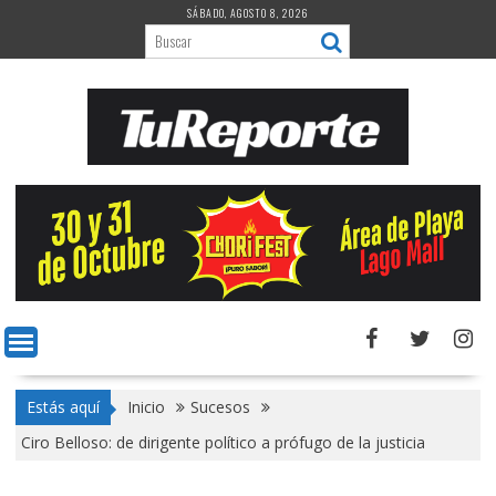
Saltar
SÁBADO, AGOSTO 8, 2026
al
contenido
Estás aquí
Inicio
Sucesos
Ciro Belloso: de dirigente político a prófugo de la justicia