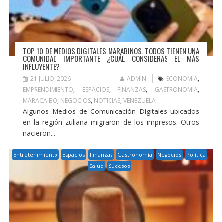
TOP 10 DE MEDIOS DIGITALES MARABINOS. TODOS TIENEN UNA
COMUNIDAD IMPORTANTE ¿CUÁL CONSIDERAS EL MÁS
INFLUYENTE?
21 JULIO, 2026
ADMIN
ECONOMÍA
,
EMPRENDIMIENTO
,
ESPACIOS
,
FINANZAS
,
GASTRONOMÍA
,
MARACAIBO
,
NEGOCIOS
,
NOTICIAS
,
VENEZUELA
Algunos Medios de Comunicación Digitales ubicados
en la región zuliana migraron de los impresos. Otros
nacieron...
Entretenimiento
Espacios
Finanzas
Gastronomía
Negocios
Política
Salud
Sucesos