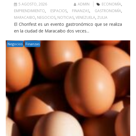
5 AGOSTO, 2026
ADMIN
ECONOMÍA
,
EMPRENDIMIENTO
,
ESPACIOS
,
FINANZAS
,
GASTRONOMÍA
,
MARACAIBO
,
NEGOCIOS
,
NOTICIAS
,
VENEZUELA
,
ZULIA
El Chorifest es un evento gastronómico que se realiza
en la ciudad de Maracaibo dos veces...
Negocios
Finanzas