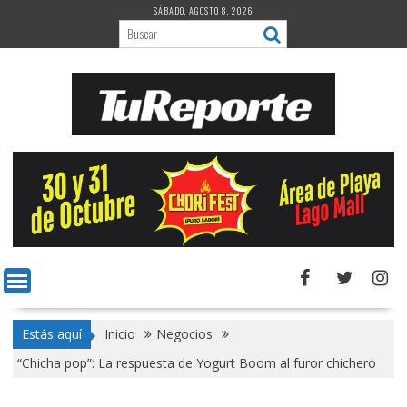
Saltar
SÁBADO, AGOSTO 8, 2026
al
contenido
Estás aquí
Inicio
Negocios
“Chicha pop”: La respuesta de Yogurt Boom al furor chichero