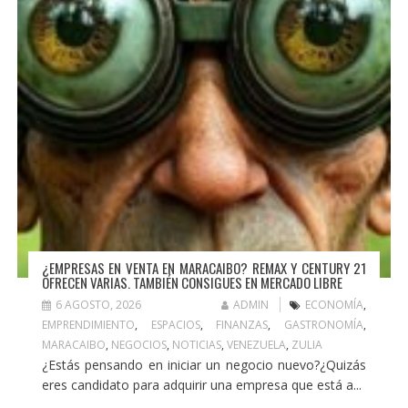
¿EMPRESAS EN VENTA EN MARACAIBO? REMAX Y CENTURY 21
OFRECEN VARIAS. TAMBIÉN CONSIGUES EN MERCADO LIBRE
6 AGOSTO, 2026
ADMIN
ECONOMÍA
,
EMPRENDIMIENTO
,
ESPACIOS
,
FINANZAS
,
GASTRONOMÍA
,
MARACAIBO
,
NEGOCIOS
,
NOTICIAS
,
VENEZUELA
,
ZULIA
¿Estás pensando en iniciar un negocio nuevo?¿Quizás
eres candidato para adquirir una empresa que está a...