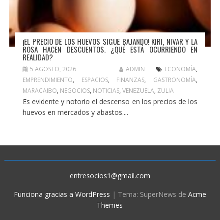
¡EL PRECIO DE LOS HUEVOS SIGUE BAJANDO! KIRI, NIVAR Y LA
ROSA HACEN DESCUENTOS. ¿QUÉ ESTÁ OCURRIENDO EN
REALIDAD?
5 AGOSTO, 2026
ADMIN
ECONOMÍA
,
EMPRENDIMIENTO
,
ESPACIOS
,
FINANZAS
,
GASTRONOMÍA
,
MARACAIBO
,
NEGOCIOS
,
NOTICIAS
,
VENEZUELA
,
ZULIA
Es evidente y notorio el descenso en los precios de los
huevos en mercados y abastos....
entresocios1@gmail.com
Funciona gracias a WordPress
|
Tema: SuperNews de
Acme
Themes