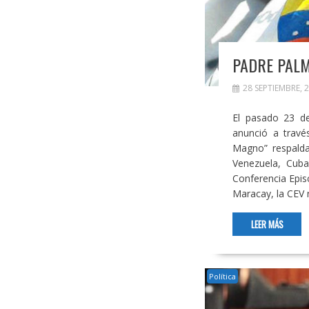
PADRE PALM
28 SEPTIEMBRE, 
El pasado 23 de
anunció a travé
Magno” respaldad
Venezuela, Cuba
Conferencia Epis
Maracay, la CEV n
LEER MÁS
Política