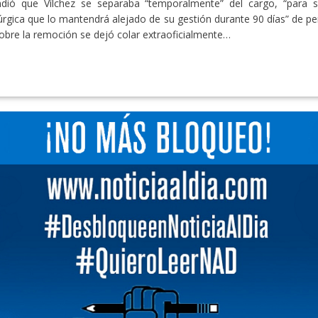
ndió que Vílchez se separaba “temporalmente” del cargo, “para
rúrgica que lo mantendrá alejado de su gestión durante 90 días” de pe
obre la remoción se dejó colar extraoficialmente…