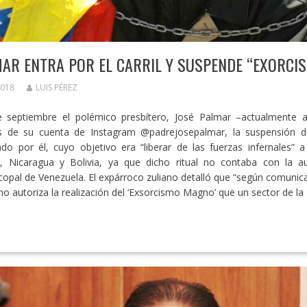
AR ENTRA POR EL CARRIL Y SUSPENDE “EXORC
2018
LUIS PÉREZ
 septiembre el polémico presbítero, José Palmar –actualmente 
s de su cuenta de Instagram @padrejosepalmar, la suspensión 
o por él, cuyo objetivo era “liberar de las fuerzas infernales” 
, Nicaragua y Bolivia, ya que dicho ritual no contaba con la au
copal de Venezuela. El expárroco zuliano detalló que “según comunic
o autoriza la realización del ‘Exsorcismo Magno’ que un sector de la 