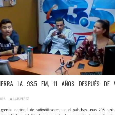
IERRA LA 93.5 FM, 11 AÑOS DESPUÉS DE 
2018
LUIS PÉREZ
l gremio nacional de radiodifusores, en el país hay unas 295 emis