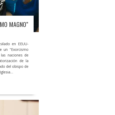
ISMO MAGNO”
asilado en EEUU-
de un “Exorcismo
a las naciones de
torización de la
ado del obispo de
Iglesia…