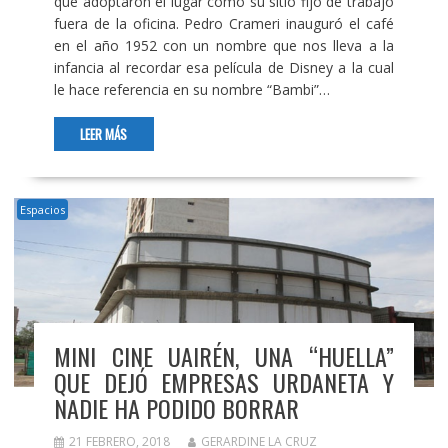
que adoptaron el lugar como su sitio fijo de trabajo
fuera de la oficina. Pedro Crameri inauguró el café
en el año 1952 con un nombre que nos lleva a la
infancia al recordar esa película de Disney a la cual
le hace referencia en su nombre “Bambi”…
LEER MÁS
Espacios
MINI CINE UAIRÉN, UNA “HUELLA”
QUE DEJÓ EMPRESAS URDANETA Y
NADIE HA PODIDO BORRAR
21 FEBRERO, 2018
GERARDINE LA CRUZ