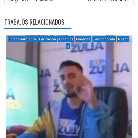
TRABAJOS RELACIONADOS
Entretenimiento
Educación
Espacios
Finanzas
Gastronomía
Negoci
os