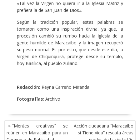
«Tal vez la Virgen no quiera ir a la Iglesia Matriz y
prefiera la de San Juan de Dios».
Según la tradición popular, estas palabras se
tomaron como una inspiración divina, ya que, la
procesión cambió su rumbo hacia la iglesia de la
gente humilde de Maracaibo y la imagen recuperó
su peso normal. Es por esto, que desde ese día, la
Virgen de Chiquinquirá, protege desde su templo,
hoy Basílica, al pueblo zuliano.
Redacción:
Reyna Carreño Miranda
Fotografías:
Archivo
NAVEGACIÓN
“Mentes creativas” se
Acción ciudadana “Maracaibo
DE
reúnen en Maracaibo para un
si Tiene Vida” rescata áreas
ENTRADAS
Congreso de Publicidad
verdes de la ciudad