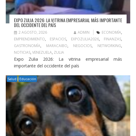
EXPO ZULIA 2026: LA VITRINA EMPRESARIAL MÁS IMPORTANTE
DEL OCCIDENTE DEL PAÍS
2 AGOSTO, 2026
ADMIN
ECONOMÍA
,
EMPRENDIMIENTO
,
ESPACIOS
,
EXPOZULIA2026
,
FINANZAS
,
GASTRONOMÍA
,
MARACAIBO
,
NEGOCIOS
,
NETWORKING
,
NOTICIAS
,
VENEZUELA
,
ZULIA
Expo Zulia 2026: La vitrina empresarial más
importante del occidente del país
Salud
Educación