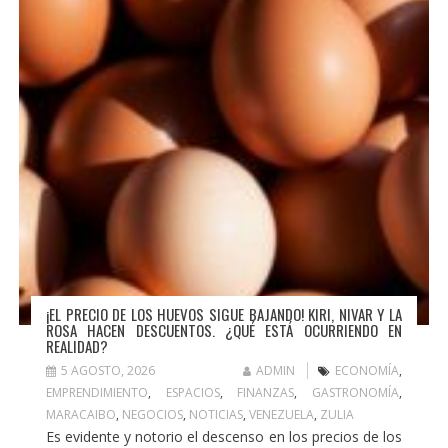
¡EL PRECIO DE LOS HUEVOS SIGUE BAJANDO! KIRI, NIVAR Y LA
ROSA HACEN DESCUENTOS. ¿QUÉ ESTÁ OCURRIENDO EN
REALIDAD?
5 AGOSTO, 2026
ADMIN
ECONOMÍA
,
EMPRENDIMIENTO
,
ESPACIOS
,
FINANZAS
,
GASTRONOMÍA
,
MARACAIBO
,
NEGOCIOS
,
NOTICIAS
,
VENEZUELA
,
ZULIA
Es evidente y notorio el descenso en los precios de los