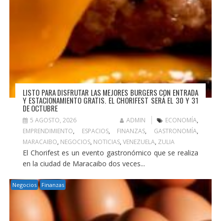
LISTO PARA DISFRUTAR LAS MEJORES BURGERS CON ENTRADA
Y ESTACIONAMIENTO GRATIS. EL CHORIFEST SERÁ EL 30 Y 31
DE OCTUBRE
5 AGOSTO, 2026
ADMIN
ECONOMÍA
,
EMPRENDIMIENTO
,
ESPACIOS
,
FINANZAS
,
GASTRONOMÍA
,
MARACAIBO
,
NEGOCIOS
,
NOTICIAS
,
VENEZUELA
,
ZULIA
El Chorifest es un evento gastronómico que se realiza
en la ciudad de Maracaibo dos veces...
Negocios
Finanzas