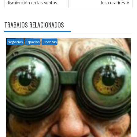
ENTRADAS
disminución en las ventas
los curarires
TRABAJOS RELACIONADOS
Negocios
Espacios
Finanzas