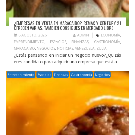
¿EMPRESAS EN VENTA EN MARACAIBO? REMAX Y CENTURY 21
OFRECEN VARIAS. TAMBIÉN CONSIGUES EN MERCADO LIBRE
6 AGOSTO, 2026
ADMIN
ECONOMÍA
,
EMPRENDIMIENTO
,
ESPACIOS
,
FINANZAS
,
GASTRONOMÍA
,
MARACAIBO
,
NEGOCIOS
,
NOTICIAS
,
VENEZUELA
,
ZULIA
¿Estás pensando en iniciar un negocio nuevo?¿Quizás
eres candidato para adquirir una empresa que está a...
Entretenimiento
Espacios
Finanzas
Gastronomía
Negocios